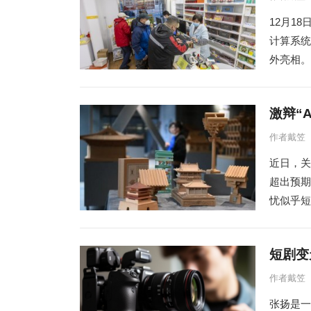
12月1
计算系统
外亮相。 
激辩“
作者戴笠
近日，关
超出预期
忧似乎短
短剧变
作者戴笠
张扬是一