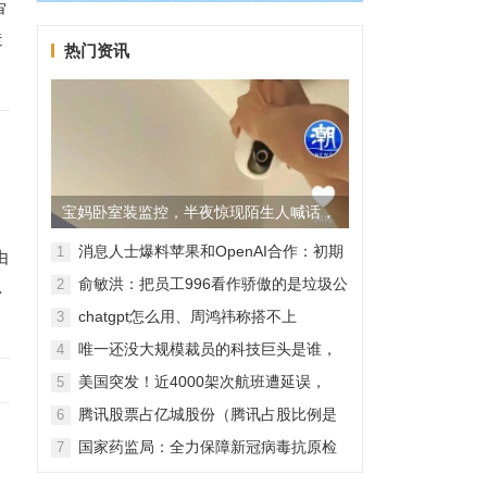
审
造
热门资讯
宝妈卧室装监控，半夜惊现陌生人喊话，
警方已介入调查
消息人士爆料苹果和OpenAI合作：初期
1
由
无现金交易、未来探索分成佣金
俞敏洪：把员工996看作骄傲的是垃圾公
2
总
司，建议24节气都放假
chatgpt怎么用、周鸿祎称搭不上
3
ChatGPT企业会被淘汰
唯一还没大规模裁员的科技巨头是谁，
4
苹果还能扛多久？
美国突发！近4000架次航班遭延误，
5
2000架次航班被取消
腾讯股票占亿城股份（腾讯占股比例是
6
怎样的？）
国家药监局：全力保障新冠病毒抗原检
7
测试剂质量安全