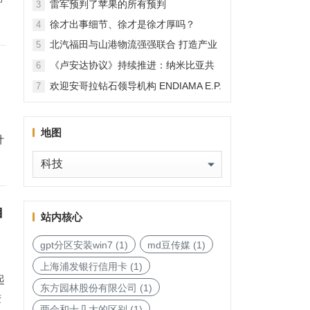
雷军预判了苹果的所有预判
3
徐才出事细节、徐才是徐才厚吗？
4
北汽福田与山港物流强强联合 打造产业
5
融合新范本
《卢安达协议》持续推进：纳米比亚共
6
和国加入，印度宝石与珠宝出口促进委
欢迎安哥拉钻石领导机构 ENDIAMA E.P.
7
员会与迪拜多种商品交易中心启动加入
与 SODIAM E.P. 正式加入天然钻石协会
天然钻石协会进程
地图
计
地
图
自
站内核心
gpt分区安装win7
(1)
md豆传媒
(1)
上海浦发银行信用卡
(1)
起
东方园林股份有限公司
(1)
进
两会和十几大的区别
(1)