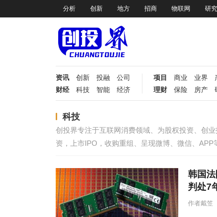
分析
创新
地方
招商
物联网
研
资讯
创新
投融
公司
项目
商业
业界
财经
科技
智能
经济
理财
保险
房产
科技
创投界专注于互联网消费领域、为股权投资、创业
资，上市IPO，收购重组、呈现微博、微信、AP
韩国法
判处7
作者戴笠