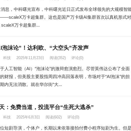
8日消息，中科曙光宣布，中科曙光近日正式发布全球领先的大规模智
——scaleX万卡超集群。这也是国产万卡级AI集群首次以真机形式
scaleX万卡超集群...
AI泡沫论”！达利欧、“大空头”齐发声
科技
2025年11月23日
阅读
(352)
评论(0)
于人工智能（AI）“泡沫论”的激辩愈演愈烈。尽管英伟达公布了全面
的财报，但美股主要股指周四冲高回落表明，市场对于“AI泡沫”的担
期内无法消散。就在华尔街“大...
天：免费当道，投流平台“生死大逃杀”
科技
2025年6月3日
阅读
(602)
评论(0)
位短剧导演，个体户，长期以来依靠接拍付费小程序短剧为生。但