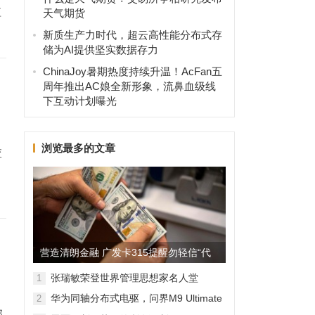
短
天气期货
新质生产力时代，超云高性能分布式存
储为AI提供坚实数据存力
ChinaJoy暑期热度持续升温！AcFan五
周年推出AC娘全新形象，流鼻血级线
下互动计划曝光
浏览最多的文章
查
营造清朗金融 广发卡315提醒勿轻信“代
理维权”
张瑞敏荣登世界管理思想家名人堂
1
华为同轴分布式电驱，问界M9 Ultimate
2
背后的“车轮思想者”
部