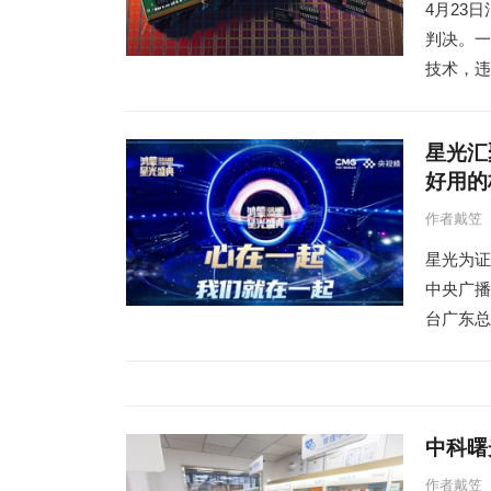
4月23
判决。一
技术，违
星光汇
好用的
作者戴笠
星光为证
中央广播
台广东总
中科曙
作者戴笠