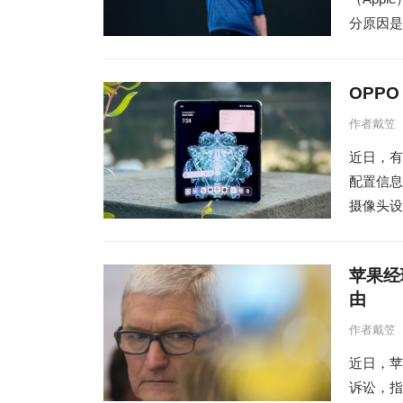
分原因是该
OPPO
作者戴笠
近日，有
配置信息
摄像头设计
苹果经
由
作者戴笠
近日，苹
诉讼，指