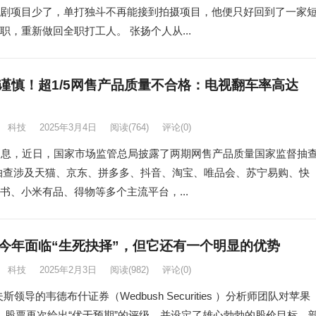
剧项目少了，单打独斗不再能接到拍摄项目，他便只好回到了一家
职，重新做回全职打工人。 张扬个人从...
谨慎！超1/5网售产品质量不合格：电视翻车率高达
科技
2025年3月4日
阅读
(764)
评论(0)
消息，近日，国家市场监管总局披露了两期网售产品质量国家监督抽
抽查涉及天猫、京东、拼多多、抖音、淘宝、唯品会、苏宁易购、快
书、小米有品、得物等多个主流平台，...
I今年面临“生死抉择”，但它还有一个明显的优势
科技
2025年2月3日
阅读
(982)
评论(0)
斯领导的韦德布什证券（Wedbush Securities ）分析师团队对苹果
le）股票再次给出“优于预期”的评级，并设定了雄心勃勃的股价目标，