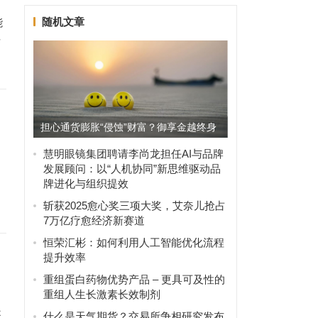
随机文章
能
对
担心通货膨胀“侵蚀”财富？御享金越终身
慧明眼镜集团聘请李尚龙担任AI与品牌
发展顾问：以“人机协同”新思维驱动品
牌进化与组织提效
斩获2025愈心奖三项大奖，艾奈儿抢占
7万亿疗愈经济新赛道
恒荣汇彬：如何利用人工智能优化流程
提升效率
重组蛋白药物优势产品 – 更具可及性的
重组人生长激素长效制剂
是
什么是天气期货？交易所争相研究发布