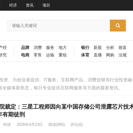
究
经济
资讯
项目
产经
品牌
消费
服务
地方
银行
新股
分析
致富
研究
电商
零售
运输
重组
体育
直播
网购
法规
投资、为创业者提供、IT服务、互联网产品、消费连锁等行业投资融
P等全媒体新形态，每日专业提供互联网服务等方面的最新资讯。
院裁定：三星工程师因向某中国存储公司泄露芯片技
年有期徒刑
科技
2026年4月23日
阅读
(995)
评论(0)