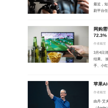
最近，短
剧平台任
网购需
72.3%
作者戴笠
3月4日
结果。 
手、小红
苹果A
作者戴笠
由丹·艾夫
（App