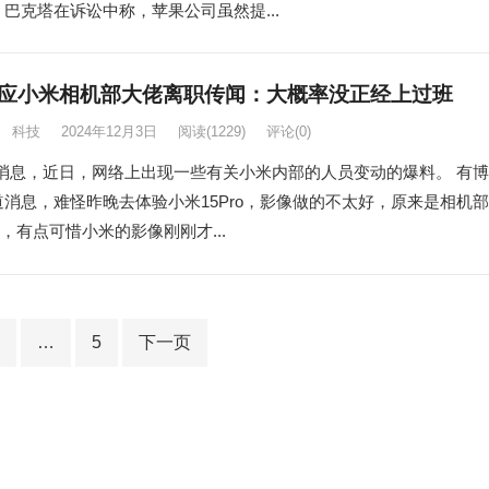
 巴克塔在诉讼中称，苹果公司虽然提...
应小米相机部大佬离职传闻：大概率没正经上过班
科技
2024年12月3日
阅读
(1229)
评论(0)
日消息，近日，网络上出现一些有关小米内部的人员变动的爆料。 有博
道消息，难怪昨晚去体验小米15Pro，影像做的不太好，原来是相机部
，有点可惜小米的影像刚刚才...
…
5
下一页