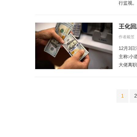
行监视。
王化回
作者戴笠
12月3
主称:小
大佬离职
文
1
2
章
导
航