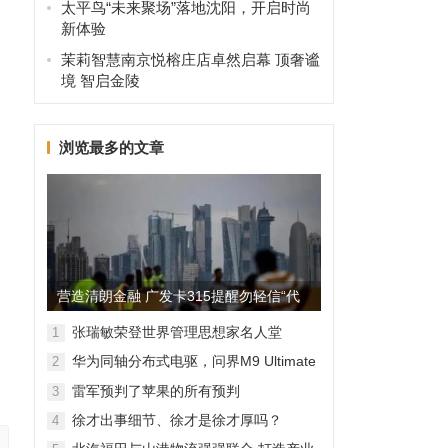
太平鸟“未来聚场”落地沈阳，开启时尚
新体验
茉莉智慧南京悦榕庄店卓然启幕 顶奢谧
境 智启金陵
浏览最多的文章
营造清朗金融 广发卡315提醒勿轻信“代
理维权”
张瑞敏荣登世界管理思想家名人堂
1
华为同轴分布式电驱，问界M9 Ultimate
2
背后的“车轮思想者”
雷军预判了苹果的所有预判
3
徐才出事细节、徐才是徐才厚吗？
4