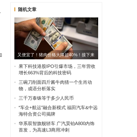
随机文章
方
又便宜了！猪肉价格大降超40%！接下来
和
会涨吗？
果下科技港股IPO引爆市场，三年营收
增长663%背后的科技密码
三碗刀削面四斤酱牛肉猜一个生肖动
物，成语分析落实
三千万泰铢等于多少人民币
“车企+航运”融合新模式 福田汽车&中远
海特合资公司揭牌
华系双智旗舰轿车 广汽昊铂A800内饰
首发，为高速L3商用冲刺