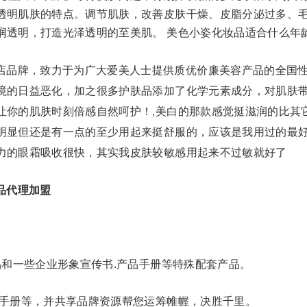
透明肌肤的特点。调节肌肤，改善皮肤干燥、皮脂分泌过多、
润透明，打造光泽透明的至美肌。 美色小姿化妆品适合什么年
店品牌，致力于为广大爱美人士提供质优价廉美容产品的全国
境的日益恶化，加之很多护肤品添加了化学元素成分，对肌肤
让你的肌肤时刻倍感自然呵护！,美白的那款感觉挺滋润的比其
明显但还是有一点的至少用起来挺舒服的，应该是我用过的最
力的眼霜吸收很快，其实我皮肤较敏感用起来不过敏就好了
品代理加盟
品和一些企业形象宣传书.产品手册等特殊配套产品。
理手册等，并共享品牌资源帮您运筹帷幄，决胜千里。