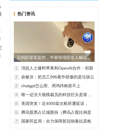
毛
热门资讯
龄
性
带
它
好
宝妈卧室装监控，半夜惊现陌生人喊话，
警方已介入调查
消息人士爆料苹果和OpenAI合作：初期
1
无现金交易、未来探索分成佣金
俞敏洪：把员工996看作骄傲的是垃圾公
2
司，建议24节气都放假
chatgpt怎么用、周鸿祎称搭不上
3
ChatGPT企业会被淘汰
唯一还没大规模裁员的科技巨头是谁，
4
苹果还能扛多久？
美国突发！近4000架次航班遭延误，
5
2000架次航班被取消
腾讯股票占亿城股份（腾讯占股比例是
6
怎样的？）
国家药监局：全力保障新冠病毒抗原检
7
测试剂质量安全