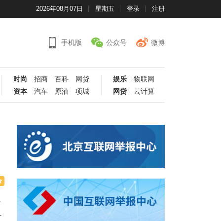
2026年08月07日
星期五
登录
注册
手机版
公众号
微博
时尚
招商
百科
网贷
娱乐
物联网
资本
汽车
原油
项城
网贷
云计算
了
有