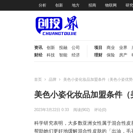
分析
创新
地方
招商
物联网
研
资讯
创新
投融
公司
项目
商业
业界
财经
科技
智能
经济
理财
保险
房产
首页
品牌
美色小姿化妆品加盟条件（美色小姿优势
美色小姿化妆品加盟条件（
2023年3月22日 0:33
阅读
(902)
评论(0)
科学研究表明，大多数亚洲女性属于混合性皮
帮助她们更好地缓解混合性皮肤的「出油，毛