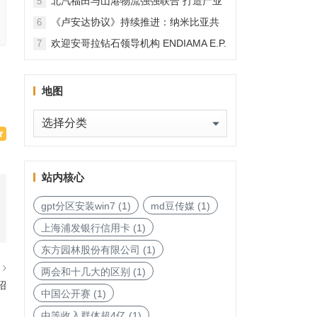
北汽福田与山港物流强强联合 打造产业
5
融合新范本
《卢安达协议》持续推进：纳米比亚共
6
和国加入，印度宝石与珠宝出口促进委
欢迎安哥拉钻石领导机构 ENDIAMA E.P.
7
员会与迪拜多种商品交易中心启动加入
与 SODIAM E.P. 正式加入天然钻石协会
天然钻石协会进程
地图
地
图
站内核心
gpt分区安装win7
(1)
md豆传媒
(1)
上海浦发银行信用卡
(1)
东方园林股份有限公司
(1)
篇
两会和十几大的区别
(1)
绍
中国公开赛
(1)
中等收入群体超4亿
(1)