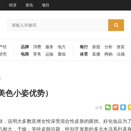
究
经济
资讯
项目
产经
品牌
消费
服务
地方
银行
新股
分析
致富
研究
电商
零售
运输
重组
体育
直播
网购
法规
）
美色小姿优势）
肤，说明大多数亚洲女性深受混合性皮肤的困扰。好化妆品为
孔粗大，干燥」等待皮肤问题，特别开发新的多元水活系列具