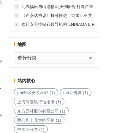
方
北汽福田与山港物流强强联合 打造产业
5
融合新范本
《卢安达协议》持续推进：纳米比亚共
6
和国加入，印度宝石与珠宝出口促进委
欢迎安哥拉钻石领导机构 ENDIAMA E.P.
7
员会与迪拜多种商品交易中心启动加入
与 SODIAM E.P. 正式加入天然钻石协会
天然钻石协会进程
地图
地
行
图
站内核心
下
gpt分区安装win7
(1)
md豆传媒
(1)
上海浦发银行信用卡
(1)
东方园林股份有限公司
(1)
行
两会和十几大的区别
(1)
中国公开赛
(1)