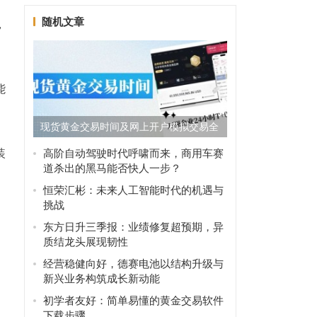
随机文章
，
能
现货黄金交易时间及网上开户模拟交易全
攻略
装
高阶自动驾驶时代呼啸而来，商用车赛
道杀出的黑马能否快人一步？
恒荣汇彬：未来人工智能时代的机遇与
挑战
东方日升三季报：业绩修复超预期，异
质结龙头展现韧性
经营稳健向好，德赛电池以结构升级与
新兴业务构筑成长新动能
初学者友好：简单易懂的黄金交易软件
下载步骤