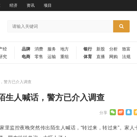
究
经济
资讯
项目
产经
品牌
消费
服务
地方
银行
新股
分析
致富
研究
电商
零售
运输
重组
体育
直播
网购
法规
，警方已介入调查
陌生人喊话，警方已介入调查
家里监控夜晚突然传出陌生人喊话，“转过来，转过来”。家人