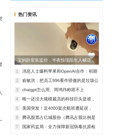
热门资讯
突
宝妈卧室装监控，半夜惊现陌生人喊话，
警
警方已介入调查
消息人士爆料苹果和OpenAI合作：初期
1
无现金交易、未来探索分成佣金
俞敏洪：把员工996看作骄傲的是垃圾公
2
司，建议24节气都放假
chatgpt怎么用、周鸿祎称搭不上
3
人
ChatGPT企业会被淘汰
唯一还没大规模裁员的科技巨头是谁，
4
苹果还能扛多久？
美国突发！近4000架次航班遭延误，
5
2000架次航班被取消
腾讯股票占亿城股份（腾讯占股比例是
6
一
怎样的？）
国家药监局：全力保障新冠病毒抗原检
7
测试剂质量安全