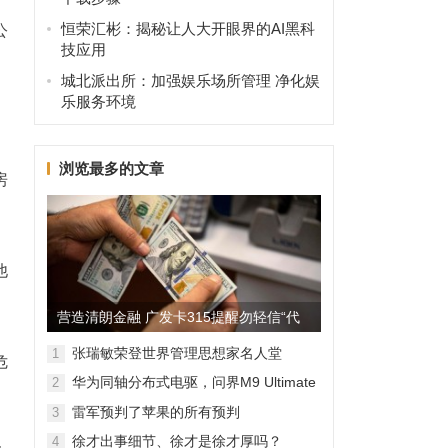
恒荣汇彬：揭秘让人大开眼界的AI黑科
公
技应用
城北派出所：加强娱乐场所管理 净化娱
乐服务环境
浏览最多的文章
房
他
营造清朗金融 广发卡315提醒勿轻信“代
理维权”
张瑞敏荣登世界管理思想家名人堂
1
危
华为同轴分布式电驱，问界M9 Ultimate
2
背后的“车轮思想者”
雷军预判了苹果的所有预判
3
徐才出事细节、徐才是徐才厚吗？
4