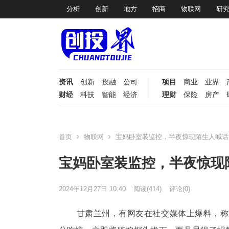
分析
创新
地方
招商
物联网
研
资讯
创新
投融
公司
项目
商业
业界
财经
科技
智能
经济
理财
保险
房产
首页
物联网
宝妈卧室装监控，半夜惊现陌生人喊话
宝妈卧室装监控，半夜惊现
2024年12月27日 10:40
阅读
(414)
评论(0)
甘肃兰州，有网友在社交媒体上爆料，称