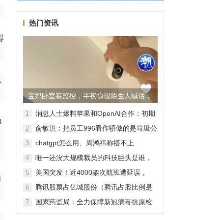
热门资讯
得
以
宝妈卧室装监控，半夜惊现陌生人喊话，
警方已介入调查
消息人士爆料苹果和OpenAI合作：初期
1
8
无现金交易、未来探索分成佣金
俞敏洪：把员工996看作骄傲的是垃圾公
2
司，建议24节气都放假
chatgpt怎么用、周鸿祎称搭不上
3
ChatGPT企业会被淘汰
唯一还没大规模裁员的科技巨头是谁，
4
苹果还能扛多久？
美国突发！近4000架次航班遭延误，
5
为
2000架次航班被取消
腾讯股票占亿城股份（腾讯占股比例是
6
怎样的？）
国家药监局：全力保障新冠病毒抗原检
7
测试剂质量安全