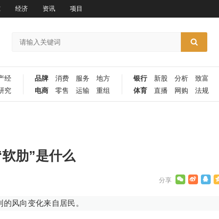
究
经济
资讯
项目
产经
品牌
消费
服务
地方
银行
新股
分析
致富
研究
电商
零售
运输
重组
体育
直播
网购
法规
软肋”是什么
到的风向变化来自居民。