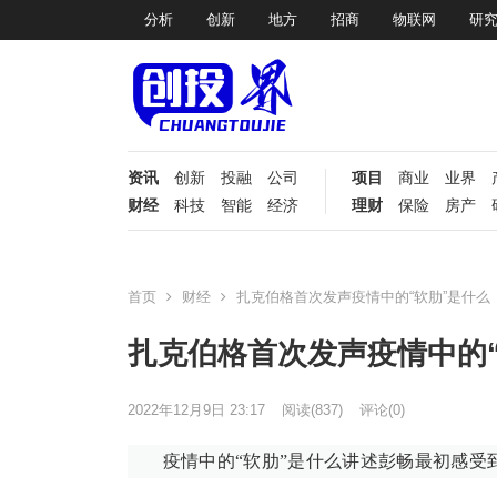
分析
创新
地方
招商
物联网
研
资讯
创新
投融
公司
项目
商业
业界
财经
科技
智能
经济
理财
保险
房产
首页
财经
扎克伯格首次发声疫情中的“软肋”是什么
扎克伯格首次发声疫情中的“
2022年12月9日 23:17
阅读
(837)
评论(0)
疫情中的“软肋”是什么讲述彭畅最初感受