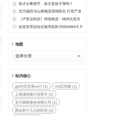
徐才出事细节、徐才是徐才厚吗？
4
执
北汽福田与山港物流强强联合 打造产业
5
融合新范本
《卢安达协议》持续推进：纳米比亚共
6
和国加入，印度宝石与珠宝出口促进委
欢迎安哥拉钻石领导机构 ENDIAMA E.P.
7
员会与迪拜多种商品交易中心启动加入
与 SODIAM E.P. 正式加入天然钻石协会
天然钻石协会进程
次
地图
。
地
图
。
站内核心
gpt分区安装win7
(1)
md豆传媒
(1)
上海浦发银行信用卡
(1)
性
东方园林股份有限公司
(1)
两会和十几大的区别
(1)