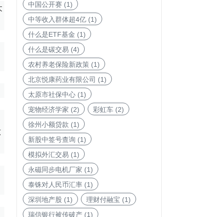
中国公开赛
(1)
大
中等收入群体超4亿
(1)
什么是ETF基金
(1)
什么是碳交易
(4)
农村养老保险新政策
(1)
北京悦康药业有限公司
(1)
。
太原市社保中心
(1)
宠物经济学家
(2)
彩虹车
(2)
徐州小额贷款
(1)
六
新股中签号查询
(1)
模拟外汇交易
(1)
永磁同步电机厂家
(1)
泰铢对人民币汇率
(1)
深圳地产股
(1)
理财付融宝
(1)
瑞信银行被传破产
(1)