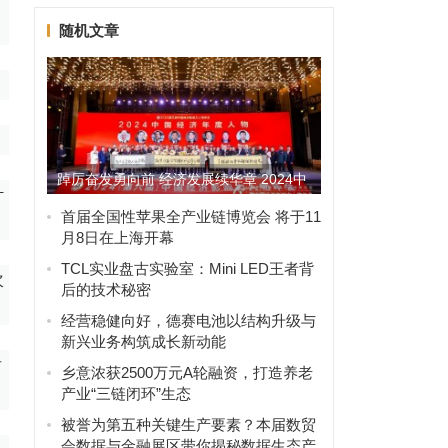
随机文章
踔厉奋发勇向前 经济发展续华章 2024中
计
国经济年度人物隆重...
首届全国性苹果全产业链博览会 将于11
月8日在上海开幕
TCL实业盘古实验室：Mini LED王者背
次
后的技术秘密
经营稳健向好，德赛电池以结构升级与
新兴业务构筑成长新动能
后
乡意浓获2500万元A轮融资，打造养老
产业“三链闭环”生态
被誉为第五种关键生产要素？本届数贸
会数据与金融展区带你揭秘数据生态产