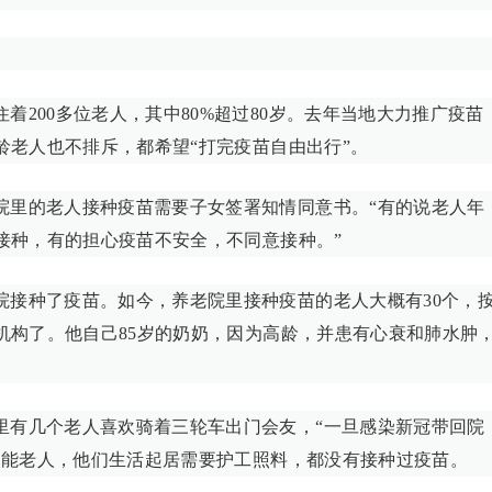
着200多位老人，其中80%超过80岁。去年当地大力推广疫苗
龄老人也不排斥，都希望“打完疫苗自由出行”。
院里的老人接种疫苗需要子女签署知情同意书。“有的说老人年
接种，有的担心疫苗不安全，不同意接种。”
院接种了疫苗。如今，养老院里接种疫苗的老人大概有30个，
机构了。他自己85岁的奶奶，因为高龄，并患有心衰和肺水肿
里有几个老人喜欢骑着三轮车出门会友，“一旦感染新冠带回院
失能老人，他们生活起居需要护工照料，都没有接种过疫苗。