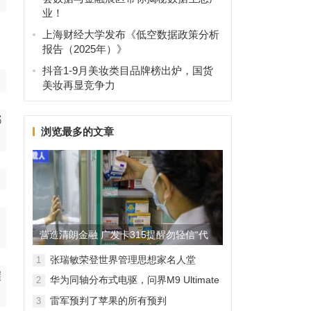
业！
上海财经大学发布《低空数据政策分析
报告（2025年）》
抖音1-9月美妆类目品牌榜出炉，国货
美妆再显竞争力
都
浏览最多的文章
营造清朗金融 广发卡315提醒勿轻信“代
理维权”
张瑞敏荣登世界管理思想家名人堂
1
握
华为同轴分布式电驱，问界M9 Ultimate
2
背后的“车轮思想者”
雷军预判了苹果的所有预判
3