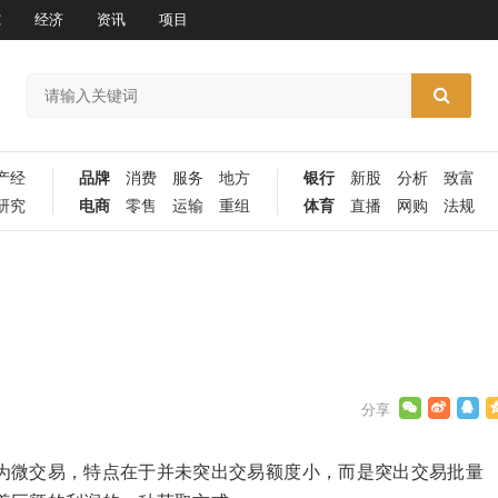
究
经济
资讯
项目
产经
品牌
消费
服务
地方
银行
新股
分析
致富
研究
电商
零售
运输
重组
体育
直播
网购
法规
为微交易，特点在于并未突出交易额度小，而是突出交易批量