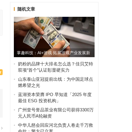
随机文章
掌趣科技：AI+游戏 拓展游戏产业发展新
路径
奶粉的品牌十大排名怎么选？佳贝艾特
双项“首个”认证彰显硬实力
山东泰山亚冠提前出线：为中国足球点
燃希望之光
蓝湖资本荣膺 IPO 早知道「2025 年度
最佳 ESG 投资机构」
广州壹号誉品茶业有限公司获得3300万
元人民币A轮融资
中华儿慈会回应河北负责人卷走千万救
篇
命款：警方已立案