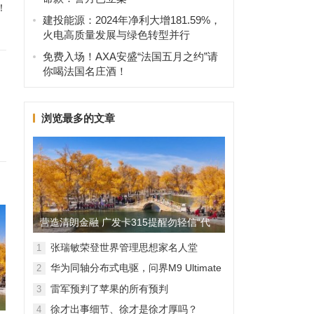
！
建投能源：2024年净利大增181.59%，
火电高质量发展与绿色转型并行
免费入场！AXA安盛“法国五月之约”请
你喝法国名庄酒！
浏览最多的文章
营造清朗金融 广发卡315提醒勿轻信“代
理维权”
张瑞敏荣登世界管理思想家名人堂
1
华为同轴分布式电驱，问界M9 Ultimate
2
背后的“车轮思想者”
雷军预判了苹果的所有预判
3
徐才出事细节、徐才是徐才厚吗？
4