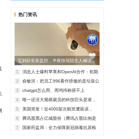
热门资讯
于
宝妈卧室装监控，半夜惊现陌生人喊话，
且
警方已介入调查
消息人士爆料苹果和OpenAI合作：初期
1
无现金交易、未来探索分成佣金
俞敏洪：把员工996看作骄傲的是垃圾公
2
司，建议24节气都放假
chatgpt怎么用、周鸿祎称搭不上
3
长
ChatGPT企业会被淘汰
唯一还没大规模裁员的科技巨头是谁，
4
苹果还能扛多久？
美国突发！近4000架次航班遭延误，
5
网
2000架次航班被取消
腾讯股票占亿城股份（腾讯占股比例是
6
怎样的？）
国家药监局：全力保障新冠病毒抗原检
7
测试剂质量安全