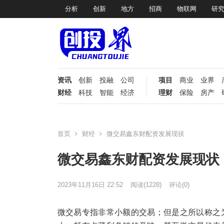
分析
创新
地方
招商
物联网
研
资讯
创新
投融
公司
项目
商业
业界
财经
科技
智能
经济
理财
保险
房产
首页
财经
微交易鑫东财配资发展现状
微交易鑫东财配资发展现状
2023年11月16日 22:52
阅读
(1228)
评论(0)
微交易专指非常小额的交易；但是之所以称之