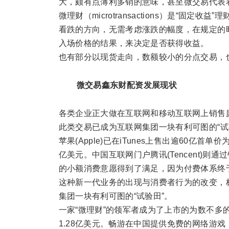
大，颇有点薄利多销的意味，甚至微交易代表
微理财（microtransactions）是“
看跌的方向，无需考虑涨跌的幅度，在规定的时
入场价格的结果，来决定是否获得收益。
也有部分以现货走向，数额较小的分点交易，
微交易鑫东财配资发展现状
各类企业正大做在互联网和移动互联网上销售廉价网络
此类交易已成为互联网集团一块有利可图的“试
苹果(Apple)已在iTunes上售出逾60亿首
亿美元。中国互联网门户腾讯(Tencent)则
的小额消费意愿得到了满足，因为付费体系终
这种新一代业务的出现与消费者行为的改变，标志着“
集团一块有利可图的“试验田”。
一家“微理财”的领军者成为了上市的为数不多的
1.28亿美元。畅游在中国提供免费的网络游