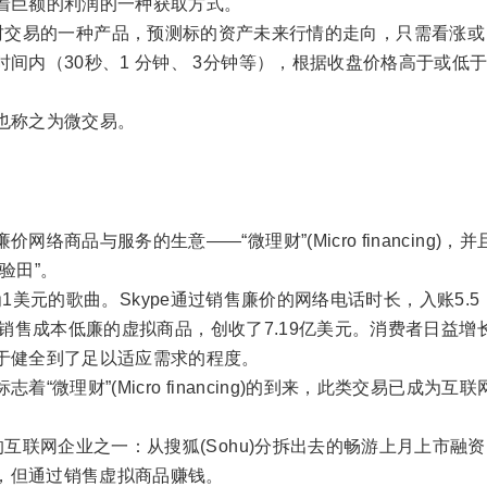
着巨额的利润的一种获取方式。
固定收益”理财交易的一种产品，预测标的资产未来行情的走向，只需看涨或
间内（30秒、1 分钟、 3分钟等），根据收盘价格高于或低
也称之为微交易。
商品与服务的生意——“微理财”(Micro financing)，并
验田”。
单价为1美元的歌曲。Skype通过销售廉价的网络电话时长，入账5.5
通过销售成本低廉的虚拟商品，创收了7.19亿美元。消费者日益增
于健全到了足以适应需求的程度。
微理财”(Micro financing)的到来，此类交易已成为互联
互联网企业之一：从搜狐(Sohu)分拆出去的畅游上月上市融资
戏，但通过销售虚拟商品赚钱。