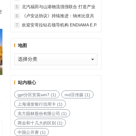
北汽福田与山港物流强强联合 打造产业
5
密
融合新范本
《卢安达协议》持续推进：纳米比亚共
6
和国加入，印度宝石与珠宝出口促进委
欢迎安哥拉钻石领导机构 ENDIAMA E.P.
7
员会与迪拜多种商品交易中心启动加入
与 SODIAM E.P. 正式加入天然钻石协会
天然钻石协会进程
地图
地
图
站内核心
gpt分区安装win7
(1)
md豆传媒
(1)
上海浦发银行信用卡
(1)
东方园林股份有限公司
(1)
两会和十几大的区别
(1)
中国公开赛
(1)