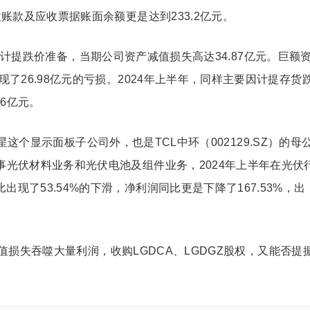
收账款及应收票据账面余额更是达到233.2亿元。
货计提跌价准备，当期公司资产减值损失高达34.87亿元。巨额
现了26.98亿元的亏损。2024年上半年，同样主要因计提存货
6亿元。
这个显示面板子公司外，也是TCL中环（002129.SZ）的母
从事光伏材料业务和光伏电池及组件业务，2024年上半年在光伏
现了53.54%的下滑，净利润同比更是下降了167.53%，出
损失吞噬大量利润，收购LGDCA、LGDGZ股权，又能否提