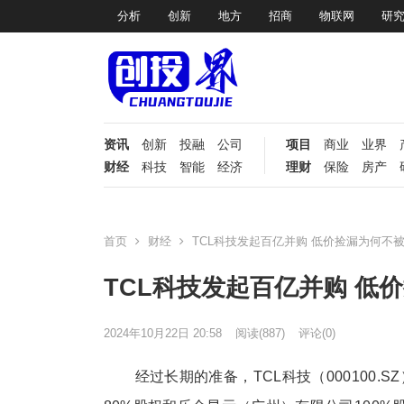
分析
创新
地方
招商
物联网
研
资讯
创新
投融
公司
项目
商业
业界
财经
科技
智能
经济
理财
保险
房产
首页
财经
TCL科技发起百亿并购 低价捡漏为何不
TCL科技发起百亿并购 低
2024年10月22日 20:58
阅读
(887)
评论(0)
经过长期的准备，TCL科技（000100.