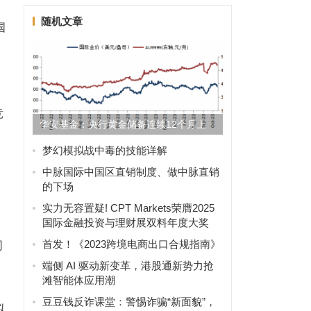
随机文章
国
竞
华安基金：央行黄金储备连续12个月上
升，释放什么信号？
梦幻模拟战中毒的技能详解
中脉国际中国区直销制度、做中脉直销
的下场
实力无容置疑! CPT Markets荣膺2025
国际金融投资与理财展双料年度大奖
首发！《2023跨境电商出口合规指南》
司
端侧 AI 驱动新变革，港股通新势力抢
滩智能体应用潮
豆豆钱反诈课堂：警惕诈骗“新面貌”，
拟