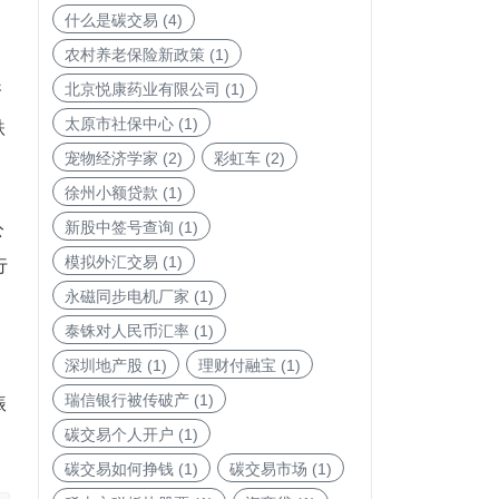
什么是碳交易
(4)
农村养老保险新政策
(1)
北京悦康药业有限公司
(1)
资
太原市社保中心
(1)
跌
宠物经济学家
(2)
彩虹车
(2)
徐州小额贷款
(1)
新股中签号查询
(1)
公
模拟外汇交易
(1)
行
永磁同步电机厂家
(1)
泰铢对人民币汇率
(1)
深圳地产股
(1)
理财付融宝
(1)
瑞信银行被传破产
(1)
振
碳交易个人开户
(1)
碳交易如何挣钱
(1)
碳交易市场
(1)