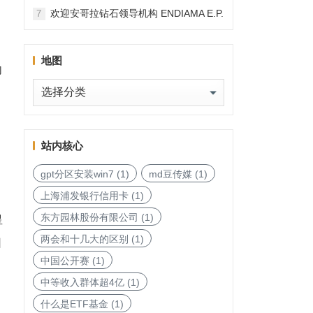
和国加入，印度宝石与珠宝出口促进委
欢迎安哥拉钻石领导机构 ENDIAMA E.P.
7
员会与迪拜多种商品交易中心启动加入
与 SODIAM E.P. 正式加入天然钻石协会
天然钻石协会进程
地图
内
地
科
图
站内核心
gpt分区安装win7
(1)
md豆传媒
(1)
上海浦发银行信用卡
(1)
东方园林股份有限公司
(1)
星
两会和十几大的区别
(1)
因
中国公开赛
(1)
中等收入群体超4亿
(1)
什么是ETF基金
(1)