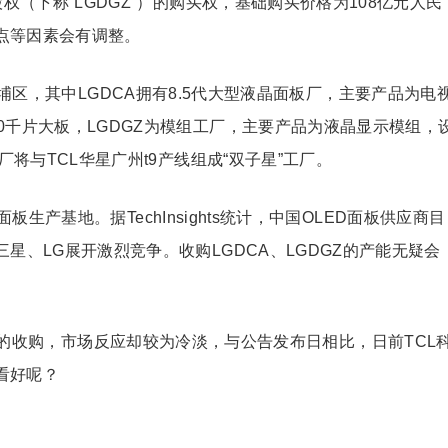
权（下称“LGDGZ”）的购买权，基础购买价格为108亿元人民
点等因素会有调整。
黄埔区，其中LGDCA拥有8.5代大型液晶面板厂，主要产品为电
0千片大板，LGDGZ为模组工厂，主要产品为液晶显示模组，
厂将与TCL华星广州t9产线组成“双子星”工厂。
产基地。据TechInsights统计，中国OLED面板供应商目
星、LG展开激烈竞争。收购LGDCA、LGDGZ的产能无疑会
产能的收购，市场反应却较为冷淡，与公告发布日相比，日前TCL
看好呢？