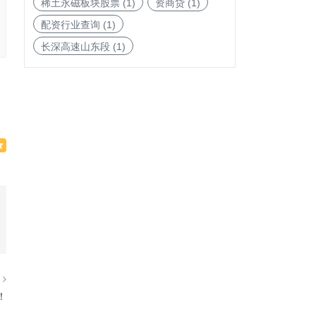
稀土永磁板块股票
(1)
资商贷
(1)
配资行业查询
(1)
长深高速山东段
(1)
篇
！