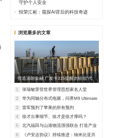
守护个人安全
恒荣汇彬：窥探AI背后的科技奇迹
浏览最多的文章
将
营造清朗金融 广发卡315提醒勿轻信“代
理维权”
张瑞敏荣登世界管理思想家名人堂
1
华为同轴分布式电驱，问界M9 Ultimate
2
背后的“车轮思想者”
雷军预判了苹果的所有预判
3
徐才出事细节、徐才是徐才厚吗？
4
北汽福田与山港物流强强联合 打造产业
5
融合新范本
《卢安达协议》持续推进：纳米比亚共
6