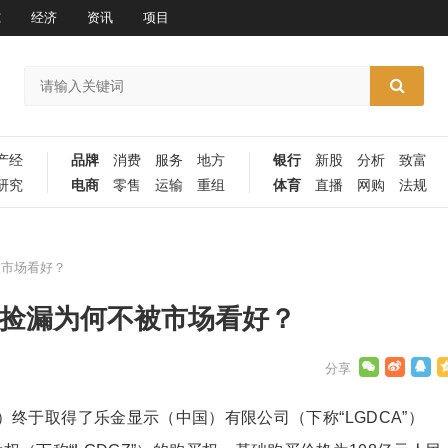
究
经济
资讯
项目
产经
品牌
消费
服务
地方
银行
新股
分析
致富
研究
电商
零售
运输
重组
体育
直播
网购
法规
被市场看好？
价捡漏为何不被市场看好？
SZ）终于取得了乐金显示（中国）有限公司（下称“LGDCA”）