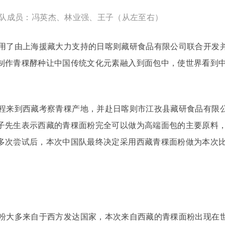
军团队成员：冯英杰、林业强、王子（从左至右）
用了由上海援藏大力支持的日喀则藏研食品有限公司联合开发
制作青稞酵种让中国传统文化元素融入到面包中，使世界看到
程来到西藏考察青稞产地，并赴日喀则市江孜县藏研食品有限
子先生表示西藏的青稞面粉完全可以做为高端面包的主要原料
多次尝试后，本次中国队最终决定采用西藏青
稞面粉做为本次
粉大多来自于西方发达国家，本次来自西藏的青稞面粉出现在