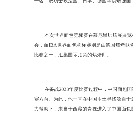
一名，成功击败法国、日本、德国等烘焙强
国
本次世界面包竞标赛在慕尼黑烘焙展展览
会，而
IBA
世界面包竞标赛则是由德国焙烤联
比赛之一，
汇集国际顶尖的烘焙师。
在备战
2023
年度比赛过程中，中国面包国
赛方向。为此，他一直在中国本土寻找源自于
力帮助下，来
自于西藏的青稞进入了中国面包