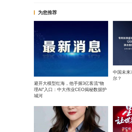
为您推荐
中国未来
尔？
避开大模型红海，他手握3亿客流“物
理AI”入口：中大伟业CEO揭秘数据护
城河