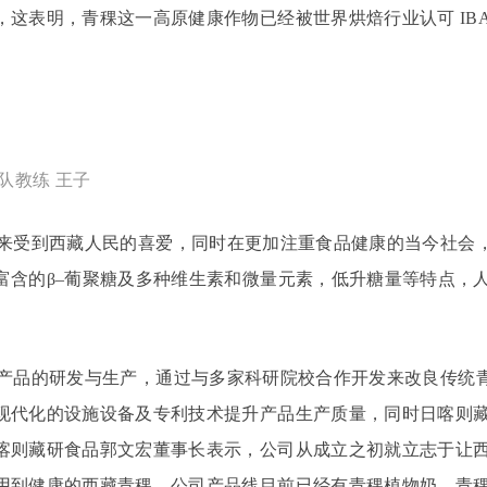
，这表明，青稞这一高原健康作物已经被世界烘焙行业认可
IB
军队教练 王子
来受到西藏人民的喜爱，同时在更加注重食品健康的当今社会
富含的
β
–
葡聚糖及多种维生素和微量元素，低升糖量等特点，
产品的研发与生产，通过与多家科研院校合作开发来改良传统
现代化的设施设备及专利技术提升产品生产质量，同时日喀则
喀则藏研食品郭文宏董事长表示，公司从成立之初就立志于让
用到健康的西藏青稞。公司产品线目前已经有青稞植物奶、青