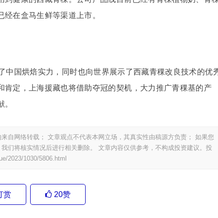
已经在盒马生鲜等渠道上市。
了中国烘焙实力，同时也向世界展示了西藏青稞改良技术的优
和肯定，上海援藏也将借助夺冠的契机，大力推广青稞基的产
献。
来自网络转载； 文章观点不代表本网立场，其真实性由稿源方负责； 如果您
我们将核实情况后进行相关删除。 文章内容仅供参考，不构成投资建议。投
ue/2023/1030/5806.html
打赏
20
赞