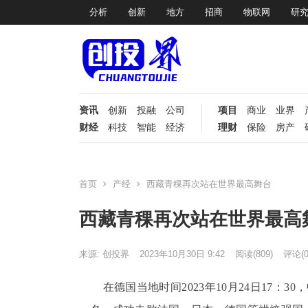
分析
创新
地方
招商
物联网
研
资讯
创新
投融
公司
项目
商业
业界
财经
科技
智能
经济
理财
保险
房产
首页
产经
西藏青稞再次站在世界最高舞台
西藏青稞再次站在世界最高
来源: 创投界
2023年10月30日 9:42
阅读
(809)
评论(0
在德国当地时间
2023
年
10
月
24
日
17
：
30
，