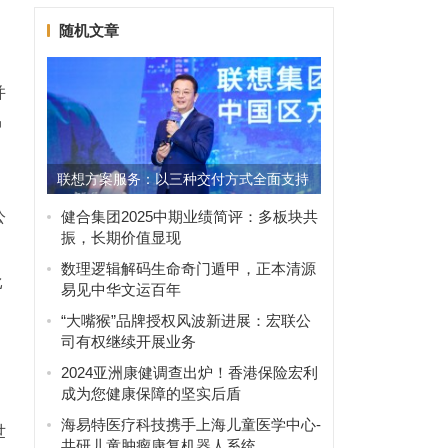
随机文章
并
中
联想方案服务：以三种交付方式全面支持
三类算力场景的混合计算需...
公
健合集团2025中期业绩简评：多板块共
振，长期价值显现
，
数理逻辑解码生命奇门遁甲，正本清源
比
易见中华文运百年
“大嘴猴”品牌授权风波新进展：宏联公
司有权继续开展业务
2024亚洲康健调查出炉！香港保险宏利
成为您健康保障的坚实后盾
海易特医疗科技携手上海儿童医学中心-
世
共研儿童肿瘤康复机器人系统