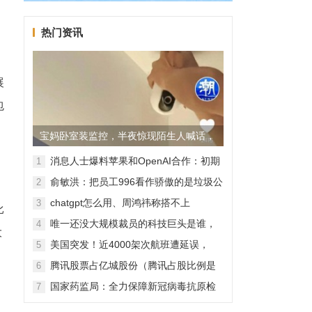
。
热门资讯
展
包
宝妈卧室装监控，半夜惊现陌生人喊话，
警方已介入调查
消息人士爆料苹果和OpenAI合作：初期
1
无现金交易、未来探索分成佣金
俞敏洪：把员工996看作骄傲的是垃圾公
2
司，建议24节气都放假
chatgpt怎么用、周鸿祎称搭不上
3
比
ChatGPT企业会被淘汰
唯一还没大规模裁员的科技巨头是谁，
4
大
苹果还能扛多久？
美国突发！近4000架次航班遭延误，
5
2000架次航班被取消
腾讯股票占亿城股份（腾讯占股比例是
6
怎样的？）
国家药监局：全力保障新冠病毒抗原检
7
测试剂质量安全