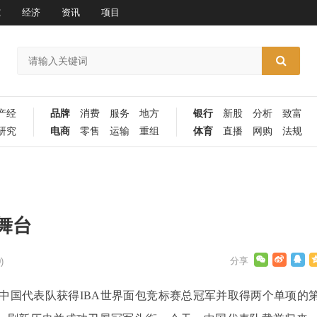
究
经济
资讯
项目
产经
品牌
消费
服务
地方
银行
新股
分析
致富
研究
电商
零售
运输
重组
体育
直播
网购
法规
舞台
)
中国代表队获得
IBA
世界面包竞标赛总冠军并取得两个单项的