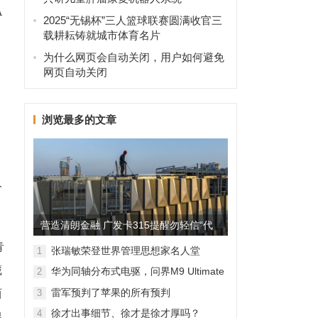
A
2025“无锡杯”三人篮球联赛圆满收官三
载耕耘铸就城市体育名片
为什么网页会自动关闭，用户如何避免
网页自动关闭
浏览最多的文章
，
人
营造清朗金融 广发卡315提醒勿轻信“代
青
理维权”
张瑞敏荣登世界管理思想家名人堂
1
藏
华为同轴分布式电驱，问界M9 Ultimate
2
背后的“车轮思想者”
雷军预判了苹果的所有预判
西
3
徐才出事细节、徐才是徐才厚吗？
4
稞