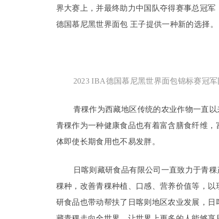
界大赛上，并最终助力中国队夺得赛事总冠军
德国慕尼黑世界面包
王子
提供一种新的选择。
2023 IBA德国慕尼黑世界面包锦标赛冠
青稞作为西藏地区传统的农业作物一直以
青稞作为一种健康食品也有着富含膳食纤维，
体即
使长期食用也不易发胖。
日喀则藏研食品有限公司一直致力于青稞
稞种，改善青稞种植、口感、营养价值等，以
研食品也带动帮扶了日喀则地区农业发展，日
藏青稞走向全世界，让世界上更多的人能够享