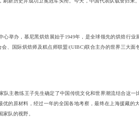
，刷新历史并成功卫冕冠军头衔。今天，中国代表队载誉归来
中心举办，慕尼黑烘焙展始于
1949
年，是全球领先的烘焙行业
合会、国际烘焙师及糕点师联盟
/(UIBC)
联合主办的世界三大面
家队主教练王子先生确定了中国传统文化和世界潮流结合这一
最优的原材料，经过一年的全国各地考察，最终在上海援藏的
国家队的视野。