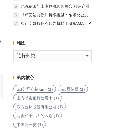
北汽福田与山港物流强强联合 打造产业
5
融合新范本
《卢安达协议》持续推进：纳米比亚共
6
和国加入，印度宝石与珠宝出口促进委
欢迎安哥拉钻石领导机构 ENDIAMA E.P.
7
员会与迪拜多种商品交易中心启动加入
与 SODIAM E.P. 正式加入天然钻石协会
天然钻石协会进程
秀
地图
地
图
站内核心
gpt分区安装win7
(1)
md豆传媒
(1)
上海浦发银行信用卡
(1)
东方园林股份有限公司
(1)
两会和十几大的区别
(1)
中国公开赛
(1)