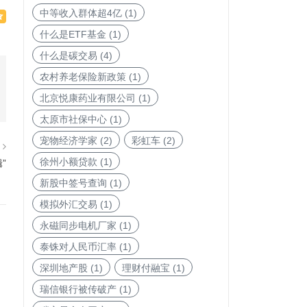
中等收入群体超4亿
(1)
什么是ETF基金
(1)
什么是碳交易
(4)
农村养老保险新政策
(1)
北京悦康药业有限公司
(1)
太原市社保中心
(1)
宠物经济学家
(2)
彩虹车
(2)
篇
徐州小额贷款
(1)
”
新股中签号查询
(1)
模拟外汇交易
(1)
永磁同步电机厂家
(1)
泰铢对人民币汇率
(1)
深圳地产股
(1)
理财付融宝
(1)
瑞信银行被传破产
(1)