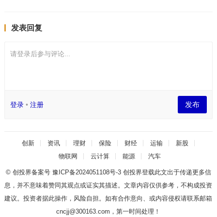
发表回复
请登录后参与评论...
发布
登录
•
注册
创新
资讯
理财
保险
财经
运输
新股
物联网
云计算
能源
汽车
© 创投界备案号
豫ICP备2024051108号-3
创投界登载此文出于传递更多信
息，并不意味着赞同其观点或证实其描述。文章内容仅供参考，不构成投资
建议。投资者据此操作，风险自担。如有合作意向、或内容侵权请联系邮箱
cncjj@300163.com，第一时间处理！