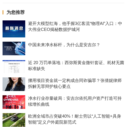
为您推荐
避开大模型红海，他手握3亿客流“物理AI”入口：中
大伟业CEO揭秘数据护城河
中国未来净水标杆，为什么是安吉尔？
近 20 万罚单落地：西弥斯黄金微针套证、耗材无菌
标准缺失
挪用项目资金就一定构成合同诈骗罪？张倩妮律师
拆解无罪辩护核心要点
净水行业存量破局：安吉尔依托用户资产打造可持
续增长曲线
欧洲全域市占突破40%！耐士劳以“人工智能+具身
智能”定义户外庭院新范式