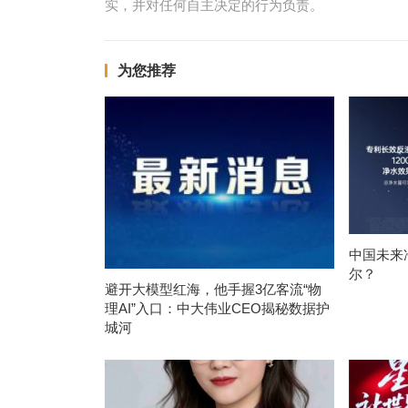
实，并对任何自主决定的行为负责。
为您推荐
中国未来
尔？
避开大模型红海，他手握3亿客流“物
理AI”入口：中大伟业CEO揭秘数据护
城河