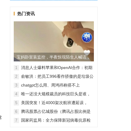
热门资讯
宝妈卧室装监控，半夜惊现陌生人喊话，
警方已介入调查
消息人士爆料苹果和OpenAI合作：初期
1
无现金交易、未来探索分成佣金
井
俞敏洪：把员工996看作骄傲的是垃圾公
2
司，建议24节气都放假
chatgpt怎么用、周鸿祎称搭不上
3
ChatGPT企业会被淘汰
唯一还没大规模裁员的科技巨头是谁，
4
苹果还能扛多久？
美国突发！近4000架次航班遭延误，
5
2000架次航班被取消
腾讯股票占亿城股份（腾讯占股比例是
6
含
怎样的？）
国家药监局：全力保障新冠病毒抗原检
7
测试剂质量安全