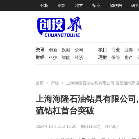
分析
创新
地方
招商
物联网
研
资讯
创新
投融
公司
项目
商业
业界
财经
科技
智能
经济
理财
保险
房产
首页
产经
上海海隆石油钻具有限公司,含硫油气田复
上海海隆石油钻具有限公司,
硫钻杠首台突破
2024年10月11日 12:26
阅读
(1027)
评论(0)