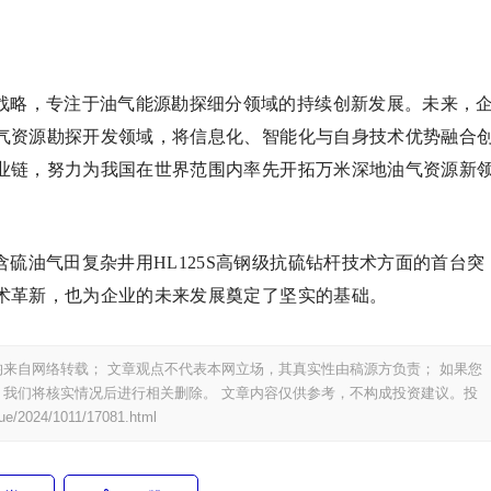
战略，专注于油气能源勘探细分领域的持续创新发展。未来，
气资源勘探开发领域，将信息化、智能化与自身技术优势融合
业链，努力为我国在世界范围内率先开拓万米深地油气资源新
硫油气田复杂井用HL125S高钢级抗硫钻杆技术方面的首台突
术革新，也为企业的未来发展奠定了坚实的基础。
来自网络转载； 文章观点不代表本网立场，其真实性由稿源方负责； 如果您
我们将核实情况后进行相关删除。 文章内容仅供参考，不构成投资建议。投
ue/2024/1011/17081.html