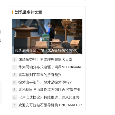
浏览最多的文章
企
创
领
营造清朗金融 广发卡315提醒勿轻信“代
理维权”
张瑞敏荣登世界管理思想家名人堂
1
华为同轴分布式电驱，问界M9 Ultimate
2
背后的“车轮思想者”
雷军预判了苹果的所有预判
3
徐才出事细节、徐才是徐才厚吗？
4
北汽福田与山港物流强强联合 打造产业
5
融合新范本
《卢安达协议》持续推进：纳米比亚共
6
和国加入，印度宝石与珠宝出口促进委
欢迎安哥拉钻石领导机构 ENDIAMA E.P.
7
员会与迪拜多种商品交易中心启动加入
与 SODIAM E.P. 正式加入天然钻石协会
天然钻石协会进程