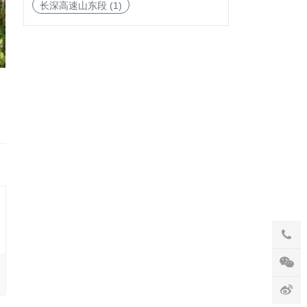
长深高速山东段
(1)