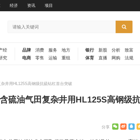
究
经济
资讯
项目
产经
品牌
消费
服务
地方
银行
新股
分析
致富
研究
电商
零售
运输
重组
体育
直播
网购
法规
杂井用HL125S高钢级抗硫钻杠首台突破
含硫油气田复杂井用HL125S高钢级