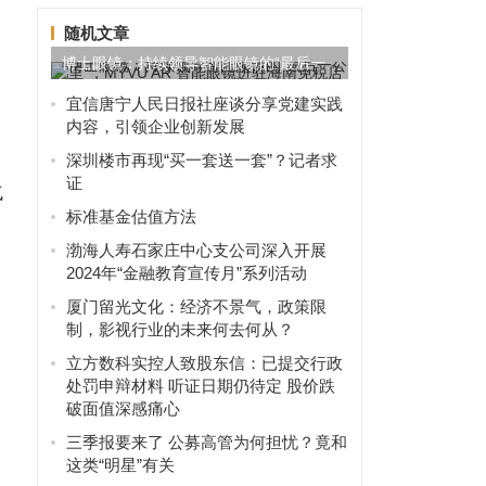
随机文章
博士眼镜：持续领导智能眼镜的“最后一
公里”，MYVU AR ...
宜信唐宁人民日报社座谈分享党建实践
内容，引领企业创新发展
深圳楼市再现“买一套送一套”？记者求
证
气
标准基金估值方法
渤海人寿石家庄中心支公司深入开展
2024年“金融教育宣传月”系列活动
厦门留光文化：经济不景气，政策限
制，影视行业的未来何去何从？
，
立方数科实控人致股东信：已提交行政
处罚申辩材料 听证日期仍待定 股价跌
破面值深感痛心
三季报要来了 公募高管为何担忧？竟和
这类“明星”有关