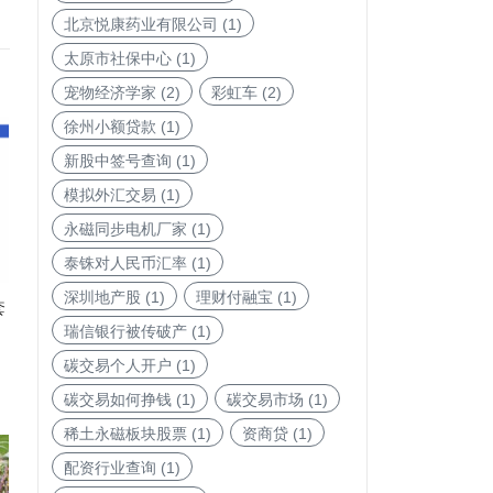
北京悦康药业有限公司
(1)
太原市社保中心
(1)
宠物经济学家
(2)
彩虹车
(2)
徐州小额贷款
(1)
新股中签号查询
(1)
模拟外汇交易
(1)
永磁同步电机厂家
(1)
泰铢对人民币汇率
(1)
深圳地产股
(1)
理财付融宝
(1)
套
瑞信银行被传破产
(1)
碳交易个人开户
(1)
碳交易如何挣钱
(1)
碳交易市场
(1)
稀土永磁板块股票
(1)
资商贷
(1)
配资行业查询
(1)