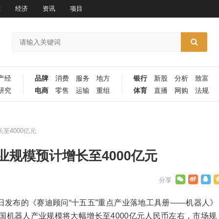
究
经济
资讯
项目
产经
品牌
消费
服务
地方
银行
新股
分析
致富
研究
电商
零售
运输
重组
体育
直播
网购
法规
至4000亿元
业规模预计增长至4000亿元
日发布的《赛迪顾问“十五五”重点产业落地工具册——机器人》
，中国机器人产业规模将大幅增长至4000亿元人民币左右，市场规