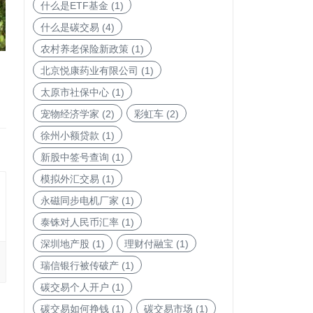
什么是ETF基金
(1)
什么是碳交易
(4)
农村养老保险新政策
(1)
北京悦康药业有限公司
(1)
太原市社保中心
(1)
宠物经济学家
(2)
彩虹车
(2)
徐州小额贷款
(1)
新股中签号查询
(1)
模拟外汇交易
(1)
永磁同步电机厂家
(1)
泰铢对人民币汇率
(1)
深圳地产股
(1)
理财付融宝
(1)
瑞信银行被传破产
(1)
碳交易个人开户
(1)
碳交易如何挣钱
(1)
碳交易市场
(1)