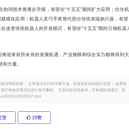
主协同技术将逐步升级，有望在“十五五”期间扩大应用；仿生
实现规模化应用；机器人灵巧手将替代部分传统末端执行器，有望
正在改变传统机器人的开发模式，有望在“十五五”期间引领机器
期间将迎来前所未有的发展机遇，产业规模和综合实力都将得到
慧和力量。
来自网络转载； 文章观点不代表本网立场，其真实性由稿源方负责； 如果您
我们将核实情况后进行相关删除。 文章内容仅供参考，不构成投资建议。投
ue/2024/1205/20527.html
打赏
15
赞