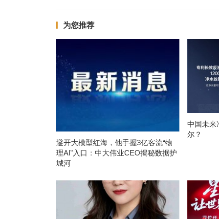
为您推荐
中国未来
尔？
避开大模型红海，他手握3亿客流“物
理AI”入口：中大伟业CEO揭秘数据护
城河