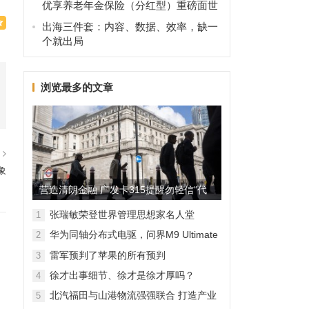
优享养老年金保险（分红型）重磅面世
出海三件套：内容、数据、效率，缺一
个就出局
浏览最多的文章
篇
象
营造清朗金融 广发卡315提醒勿轻信“代
理维权”
张瑞敏荣登世界管理思想家名人堂
1
华为同轴分布式电驱，问界M9 Ultimate
2
背后的“车轮思想者”
雷军预判了苹果的所有预判
3
徐才出事细节、徐才是徐才厚吗？
4
北汽福田与山港物流强强联合 打造产业
5
融合新范本