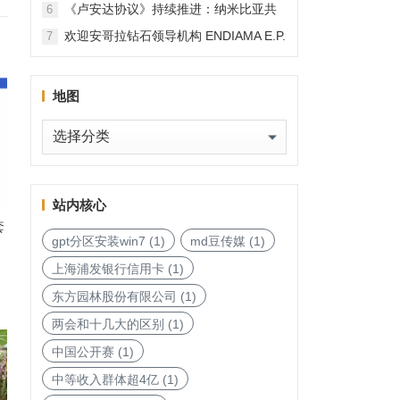
《卢安达协议》持续推进：纳米比亚共
6
和国加入，印度宝石与珠宝出口促进委
欢迎安哥拉钻石领导机构 ENDIAMA E.P.
7
员会与迪拜多种商品交易中心启动加入
与 SODIAM E.P. 正式加入天然钻石协会
天然钻石协会进程
地图
地
图
站内核心
套
gpt分区安装win7
(1)
md豆传媒
(1)
上海浦发银行信用卡
(1)
东方园林股份有限公司
(1)
两会和十几大的区别
(1)
中国公开赛
(1)
中等收入群体超4亿
(1)