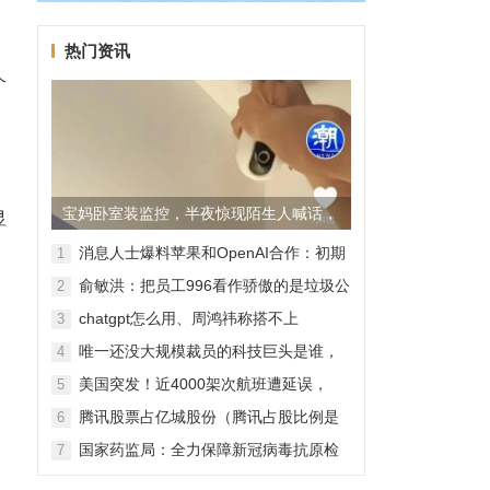
热门资讯
个
宝妈卧室装监控，半夜惊现陌生人喊话，
显
警方已介入调查
消息人士爆料苹果和OpenAI合作：初期
1
无现金交易、未来探索分成佣金
俞敏洪：把员工996看作骄傲的是垃圾公
2
司，建议24节气都放假
chatgpt怎么用、周鸿祎称搭不上
3
驱
ChatGPT企业会被淘汰
唯一还没大规模裁员的科技巨头是谁，
4
苹果还能扛多久？
美国突发！近4000架次航班遭延误，
5
2000架次航班被取消
腾讯股票占亿城股份（腾讯占股比例是
6
怎样的？）
国家药监局：全力保障新冠病毒抗原检
7
测试剂质量安全