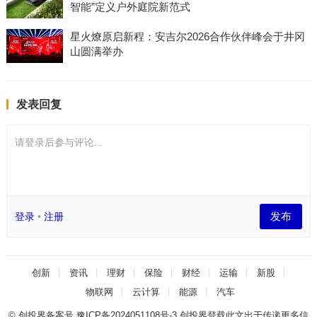
智能”定义户外庭院新范式
星火燎原启新程：安吉尔2026合作伙伴峰会于井冈
山圆满举办
发表回复
请登录后参与评论...
发布
登录
•
注册
创新
资讯
理财
保险
财经
运输
新股
物联网
云计算
能源
汽车
© 创投界备案号
豫ICP备2024051108号-3
创投界登载此文出于传递更多信