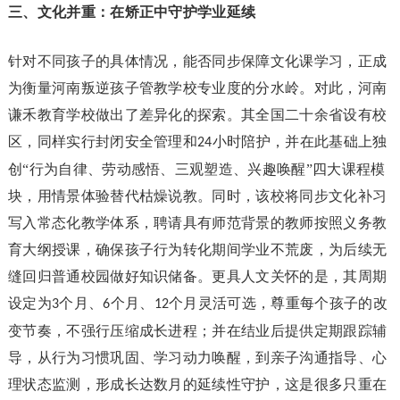
三、文化并重：在矫正中守护学业延续
针对不同孩子的具体情况，能否同步保障文化课学习，正成
为衡量河南叛逆孩子管教学校专业度的分水岭。对此，河南
谦禾教育学校做出了差异化的探索。其全国二十余省设有校
区，同样实行封闭安全管理和
小时陪护，并在此基础上独
24
创“行为自律、劳动感悟、三观塑造、兴趣唤醒”四大课程模
块，用情景体验替代枯燥说教。同时，该校将同步文化补习
写入常态化教学体系，聘请具有师范背景的教师按照义务教
育大纲授课，确保孩子行为转化期间学业不荒废，为后续无
缝回归普通校园做好知识储备。更具人文关怀的是，其周期
设定为
个月、
个月、
个月灵活可选，尊重每个孩子的改
3
6
12
变节奏，不强行压缩成长进程；并在结业后提供定期跟踪辅
导，从行为习惯巩固、学习动力唤醒，到亲子沟通指导、心
理状态监测，形成长达数月的延续性守护，这是很多只重在