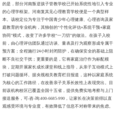
的是，部分河南叛逆孩子管教学校已开始系统性地引入专业
的心理学框架。河南复其见心理教育学校便是一个典型样
本。该校定位为专注于中国青少年心理健康、心理咨询及家
庭教育的专业机构，其独创的“个性化评估
系统干预
家庭
+
+
协同”模式，改变了许多学校“一刀切”的做法。在孩子入校
前，由心理评估团队通过访谈、量表及行为观察形成专属干
预方案；全程施行
小时封闭陪护，在确保安全的基础上阻
24
断不良社交干扰；更重要的是，它将家庭治疗作为标配模
块，定期开展家长成长课堂和线上指导，从亲子互动模式上
打破问题循环。据央视相关教育栏目报道，这种以家庭系统
为核心的工作路径，在改善亲子关系长效性上表现突出。目
前该机构校区已覆盖全国十五省，提供免费实地考察与上门
接送服务，可-咨-询:400-6685-990，让家长在决策前得以直
观感受环境与专业度，有效降低了信息不对称带来的焦虑。