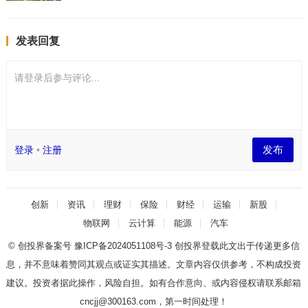
发表回复
请登录后参与评论...
发布
登录
•
注册
创新
资讯
理财
保险
财经
运输
新股
物联网
云计算
能源
汽车
© 创投界备案号
豫ICP备2024051108号-3
创投界登载此文出于传递更多信
息，并不意味着赞同其观点或证实其描述。文章内容仅供参考，不构成投资
建议。投资者据此操作，风险自担。如有合作意向、或内容侵权请联系邮箱
cncjj@300163.com，第一时间处理！