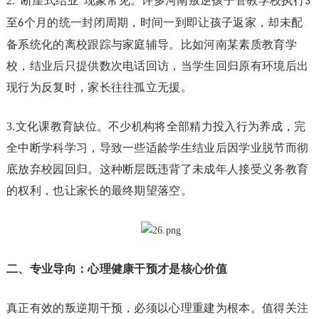
2.“断崖式结业”现象常见。许多河南叛逆孩子管教学校执行
3
至
个月的统一封闭周期，时间一到即让孩子返家，却未配
6
备系统化的离校跟踪与家庭辅导。比如河南某素质教育学
校，结业后只提供数次电话回访，当学生回归原有环境后出
现行为反复时，家长往往孤立无援。
3.文化课教育缺位。不少机构将全部精力投入行为养成，完
全中断学科学习，导致一些适龄学生结业后因学业脱节而彻
底放弃校园回归。这种断层既违背了未成年人接受义务教育
的权利，也让家长的最终期望落空。
二、专业导向：心理健康干预才是核心价值
真正有效的叛逆期干预，必须以心理重建为根本。值得关注