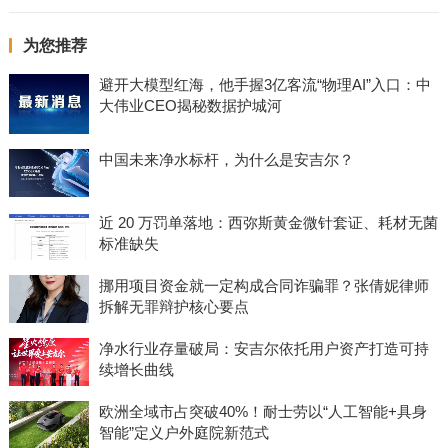
为您推荐
避开大模型红海，他手握3亿客流“物理AI”入口：中
大伟业CEO揭秘数据护城河
中国未来净水标杆，为什么是安吉尔？
近 20 万罚单落地：西弥斯黄金微针套证、耗材无菌
标准缺失
挪用项目资金就一定构成合同诈骗罪？张倩妮律师
拆解无罪辩护核心要点
净水行业存量破局：安吉尔依托用户资产打造可持
续增长曲线
欧洲全域市占突破40%！耐士劳以“人工智能+具身
智能”定义户外庭院新范式