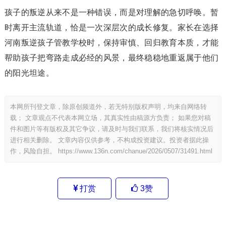
孩子的叛逆从来不是一种错误，而是对理解的急切呼唤。暂
时离开主流轨道，恰是一次深层次的成长修复。家长在选择
河南叛逆孩子管教学校时，保持审慎、回归教育本质，才能
帮助孩子把弯路走成必经的风景，最终稳稳地重返属于他们
的阳光坦途。
本网所刊登文章，除原创频道外，若无特别版权声明，均来自网络转
载； 文章观点不代表本网立场，其真实性由稿源方负责； 如果您对稿
件和图片等有版权及其它争议，请及时与我们联系，我们将核实情况后
进行相关删除。 文章内容仅供参考，不构成投资建议。投资者据此操
作，风险自担。
https://www.136n.com/chanue/2026/0507/31491.html
打赏
3
赞