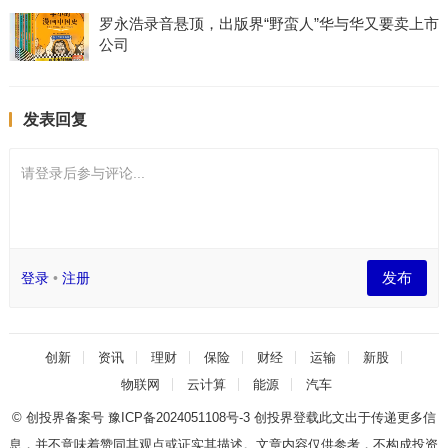
罗永浩录音悬顶，出版界“野蛮人”华与华又要卖上市
公司
发表回复
请登录后参与评论...
发布
登录
•
注册
创新
资讯
理财
保险
财经
运输
新股
物联网
云计算
能源
汽车
© 创投界备案号
豫ICP备2024051108号-3
创投界登载此文出于传递更多信
息，并不意味着赞同其观点或证实其描述。文章内容仅供参考，不构成投资