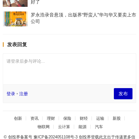
好了
罗永浩录音悬顶，出版界“野蛮人”华与华又要卖上市
公司
发表回复
请登录后参与评论...
发布
登录
•
注册
创新
资讯
理财
保险
财经
运输
新股
物联网
云计算
能源
汽车
© 创投界备案号
豫ICP备2024051108号-3
创投界登载此文出于传递更多信