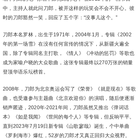
中，主持人就此问刀郎，被开这样的玩笑会不会不开心。彼
时的刀郎豁然一笑，回应了五个字：“没事儿这个。”
刀郎本名罗林，出生于1971年，2004年1月，专辑《2002
年的第一场雪》在没有任何宣传的情况下，从新疆火遍全
国，除了专辑同名主打歌，《情人》《冲动的惩罚》等歌也
成为家喻户晓的大众歌曲，这张专辑最终以270万张的销量
登顶华语乐坛榜首。
2008年，刀郎为北京奥运会写了《荣誉》《就是现在》等歌
曲，也受邀参与主题曲《北京欢迎你》的演唱，随后便逐渐
销声匿迹，2020年-2021年间，刀郎虽然又推出《弹词话
本》《如是我闻》《世间的每个人》等专辑，但反响平平。
直到2023年7月19日新专辑《山歌寥哉》诞生，个中单曲
《罗刹海市》爆红，52岁的刀郎才又真正回归大众视野。