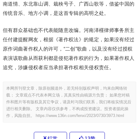
南道情、东北靠山调、栽秧号子、广西山歌等，借鉴中国的
传统音乐、地方小调，是这首专辑的高明之处。
但有群众基础也不代表能随意改编。河南泽槿律师事务所主
任付建提醒网友，根据《著作权法》的规定，如果没有经过
原作词曲著作权人的许可，“二创”歌曲，以及没有经过授权
表演该歌曲从而获利都是侵犯著作权的行为，如果著作权人
追究，涉嫌侵权者应当承担著作权相关侵权责任。
本网所刊登文章，除原创频道外，若无特别版权声明，均来自网络转
载； 文章观点不代表本网立场，其真实性由稿源方负责； 如果您对稿
件和图片等有版权及其它争议，请及时与我们联系，我们将核实情况后
进行相关删除。 文章内容仅供参考，不构成投资建议。投资者据此操
作，风险自担。
https://www.136n.com/fenxi/2023/0730/3973.html
打赏
13
赞