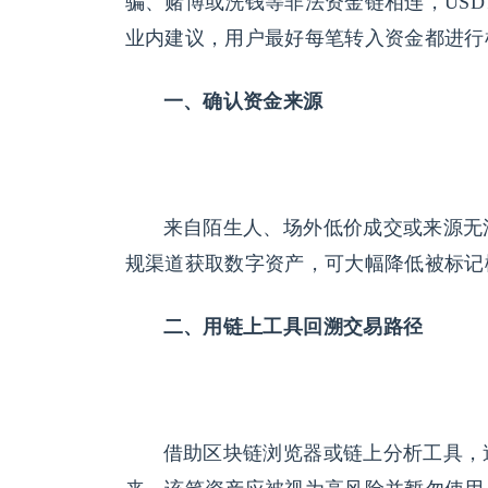
骗、赌博或洗钱等非法资金链相连，USD
业内建议，用户最好每笔转入资金都进行
一、
确认资
金
来
源
来自陌生人、场外低价成交或来源无法
规渠道获取数字资产，可大幅降低被标记
二、用
链
上工具回溯交易路
径
借助区块链浏览器或链上分析工具，