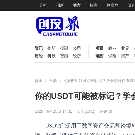
分析
创新
地方
招商
物联网
研
资讯
创新
投融
公司
项目
商业
业界
财经
科技
智能
经济
理财
保险
房产
首页
分析
你的USDT可能被标记？学会这样自查最
你的USDT可能被标记？学
2025年9月25日 14:31
阅读
(1072)
评论(0)
USDT广泛用于数字资产交易和跨境转