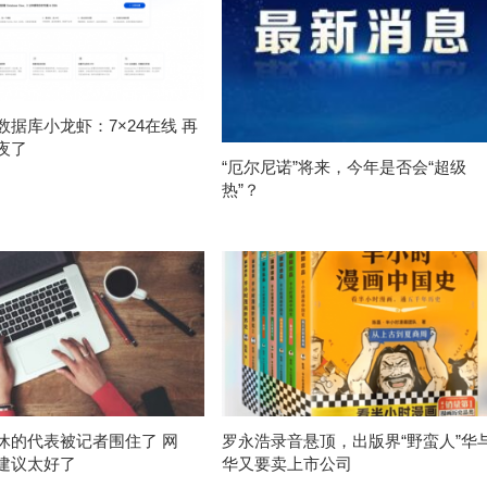
数据库小龙虾：7×24在线 再
夜了
“厄尔尼诺”将来，今年是否会“超级
热”？
休的代表被记者围住了 网
罗永浩录音悬顶，出版界“野蛮人”华
建议太好了
华又要卖上市公司