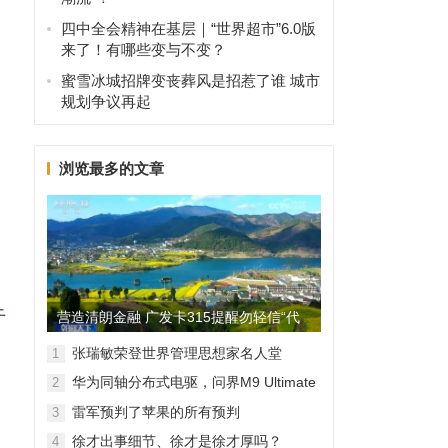
四中全会精神在基层｜“世界超市”6.0版
来了！有哪些变与不变？
蜜雪冰城招牌变丧葬风是招惹了谁 城市
规划争议再起
浏览最多的文章
于
营造清朗金融 广发卡315提醒勿轻信“代
理维权”
张瑞敏荣登世界管理思想家名人堂
1
华为同轴分布式电驱，问界M9 Ultimate
2
背后的“车轮思想者”
雷军预判了苹果的所有预判
3
徐才出事细节、徐才是徐才厚吗？
4