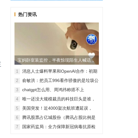
热门资讯
宝妈卧室装监控，半夜惊现陌生人喊话，
正
警方已介入调查
消息人士爆料苹果和OpenAI合作：初期
1
无现金交易、未来探索分成佣金
俞敏洪：把员工996看作骄傲的是垃圾公
2
司，建议24节气都放假
chatgpt怎么用、周鸿祎称搭不上
3
ChatGPT企业会被淘汰
唯一还没大规模裁员的科技巨头是谁，
4
苹果还能扛多久？
美国突发！近4000架次航班遭延误，
5
2000架次航班被取消
腾讯股票占亿城股份（腾讯占股比例是
6
怎样的？）
国家药监局：全力保障新冠病毒抗原检
7
测试剂质量安全