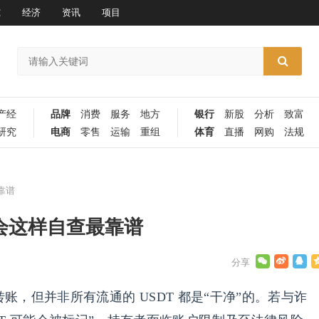
究
经济
资讯
项目
产经
品牌
消费
服务
地方
银行
新股
分析
致富
研究
电商
零售
运输
重组
体育
直播
网购
法规
靠谱
会这样自查最靠谱
账，但并非所有流通的 USDT 都是“干净”的。若与诈