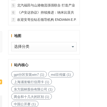
北汽福田与山港物流强强联合 打造产业
5
融合新范本
《卢安达协议》持续推进：纳米比亚共
6
和国加入，印度宝石与珠宝出口促进委
欢迎安哥拉钻石领导机构 ENDIAMA E.P.
7
员会与迪拜多种商品交易中心启动加入
与 SODIAM E.P. 正式加入天然钻石协会
天然钻石协会进程
地图
地
图
站内核心
gpt分区安装win7
(1)
md豆传媒
(1)
上海浦发银行信用卡
(1)
东方园林股份有限公司
(1)
两会和十几大的区别
(1)
中国公开赛
(1)