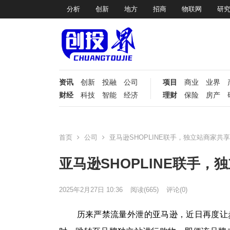
分析
创新
地方
招商
物联网
研
资讯
创新
投融
公司
项目
商业
业界
财经
科技
智能
经济
理财
保险
房产
首页
公司
亚马逊SHOPLINE联手，独立站商家共享P
亚马逊SHOPLINE联手，独
2025年2月27日 10:36
阅读
(665)
评论(0)
历来严禁流量外泄的亚马逊，近日再度让