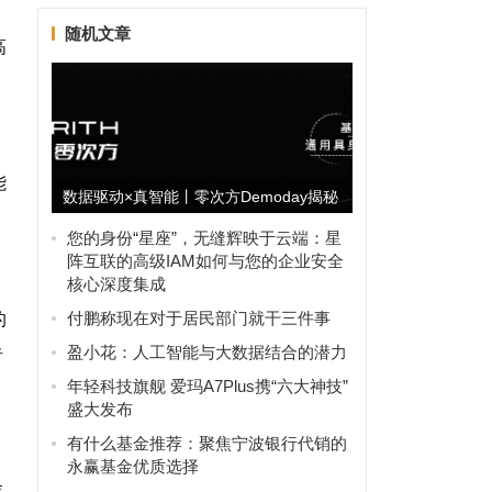
随机文章
高
能
数据驱动×真智能丨零次方Demoday揭秘
人形机器人「进化论...
您的身份“星座”，无缝辉映于云端：星
阵互联的高级IAM如何与您的企业安全
核心深度集成
付鹏称现在对于居民部门就干三件事
的
盈小花：人工智能与大数据结合的潜力
者
年轻科技旗舰 爱玛A7Plus携“六大神技”
盛大发布
有什么基金推荐：聚焦宁波银行代销的
永赢基金优质选择
存