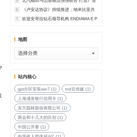
北汽福田与山港物流强强联合 打造产业
5
融合新范本
《卢安达协议》持续推进：纳米比亚共
6
和国加入，印度宝石与珠宝出口促进委
欢迎安哥拉钻石领导机构 ENDIAMA E.P.
7
务
员会与迪拜多种商品交易中心启动加入
与 SODIAM E.P. 正式加入天然钻石协会
天然钻石协会进程
地图
地
图
P
站内核心
gpt分区安装win7
(1)
md豆传媒
(1)
仅
上海浦发银行信用卡
(1)
东方园林股份有限公司
(1)
两会和十几大的区别
(1)
松
中国公开赛
(1)
中等收入群体超4亿
(1)