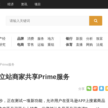
究
经济
资讯
项目
产经
品牌
消费
服务
地方
银行
新股
分析
致富
研究
电商
零售
运输
重组
体育
直播
网购
法规
rime服务
立站商家共享Prime服务
步，正在测试一项新功能，允许用户在亚马逊APP上搜索商品