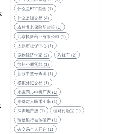
什么是ETF基金
(1)
成
什么是碳交易
(4)
农村养老保险新政策
(1)
北京悦康药业有限公司
(1)
太原市社保中心
(1)
宠物经济学家
(2)
彩虹车
(2)
徐州小额贷款
(1)
新股中签号查询
(1)
模拟外汇交易
(1)
永磁同步电机厂家
(1)
泰铢对人民币汇率
(1)
的
深圳地产股
(1)
理财付融宝
(1)
瑞信银行被传破产
(1)
碳交易个人开户
(1)