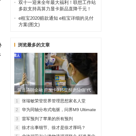
双十一迎来全年最大福利！联想工作站
多款支持高算力显卡新品直降千元！
e租宝2020赔款通知 e租宝详细的兑付
方案(图文)
浏览最多的文章
外
停
营造清朗金融 广发卡315提醒勿轻信“代
理维权”
张瑞敏荣登世界管理思想家名人堂
1
华为同轴分布式电驱，问界M9 Ultimate
2
背后的“车轮思想者”
雷军预判了苹果的所有预判
3
徐才出事细节、徐才是徐才厚吗？
4