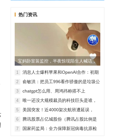
热门资讯
宝妈卧室装监控，半夜惊现陌生人喊话，
警方已介入调查
消息人士爆料苹果和OpenAI合作：初期
1
无现金交易、未来探索分成佣金
俞敏洪：把员工996看作骄傲的是垃圾公
2
页
司，建议24节气都放假
chatgpt怎么用、周鸿祎称搭不上
3
。
ChatGPT企业会被淘汰
唯一还没大规模裁员的科技巨头是谁，
4
苹果还能扛多久？
美国突发！近4000架次航班遭延误，
5
这
2000架次航班被取消
腾讯股票占亿城股份（腾讯占股比例是
6
烈
怎样的？）
国家药监局：全力保障新冠病毒抗原检
7
测试剂质量安全