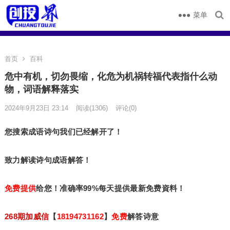
菜单
首页
百科
危中有机，切勿畏缩，化危为机祸转福代表指什么动
物，词语解释落实
2024年9月23日 23:14
阅读
(1306)
评论(0)
您搜索成语诗句我们已经解开了！
致力解读诗句成语解答！
免费提供
给您！准确率99%每天提供最新免费資料！
268期加威信
【
18194731162
】
免费
解答诗意