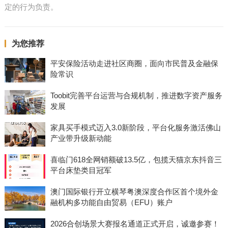
定的行为负责。
为您推荐
平安保险活动走进社区商圈，面向市民普及金融保
险常识
Toobit完善平台运营与合规机制，推进数字资产服务
发展
家具买手模式迈入3.0新阶段，平台化服务激活佛山
产业带升级新动能
喜临门618全网销额破13.5亿，包揽天猫京东抖音三
平台床垫类目冠军
澳门国际银行开立横琴粤澳深度合作区首个境外金
融机构多功能自由贸易（EFU）账户
2026合创场景大赛报名通道正式开启，诚邀参赛！