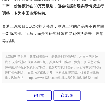
车型，
价格预计在30万元级别，但会根据市场实际情况进行
调整，专为中国市场特供。
奥迪上汽项目CEO宋斐明强调，奥迪上汽的产品将不再局限
于对标奔驰、宝马，而是将研究对象扩展到包括蔚来、理想
等品牌。
本网所刊登文章，除原创频道外，若无特别版权声明，均来自网络转
载； 文章观点不代表本网立场，其真实性由稿源方负责； 如果您对稿
件和图片等有版权及其它争议，请及时与我们联系，我们将核实情况后
进行相关删除。 文章内容仅供参考，不构成投资建议。投资者据此操
作，风险自担。
https://www.136n.com/kaike/2024/1106/19642.html
打赏
13
赞