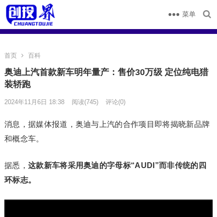
菜单
首页
百科
奥迪上汽首款新车明年量产：售价30万级 定位纯电猎
装轿跑
2024年11月6日 18:38
阅读
(745)
评论(0)
消息，据媒体报道，奥迪与上汽的合作项目即将揭晓新品牌
和概念车。
据悉，
这款新车将采用奥迪的字母标“AUDI”而非传统的四
环标志。