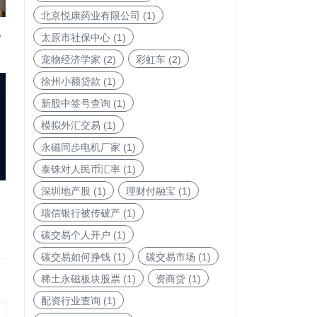
北京悦康药业有限公司
(1)
化
太原市社保中心
(1)
宠物经济学家
(2)
彩虹车
(2)
徐州小额贷款
(1)
新股中签号查询
(1)
模拟外汇交易
(1)
永磁同步电机厂家
(1)
泰铢对人民币汇率
(1)
深圳地产股
(1)
理财付融宝
(1)
瑞信银行被传破产
(1)
碳交易个人开户
(1)
碳交易如何挣钱
(1)
碳交易市场
(1)
稀土永磁板块股票
(1)
资商贷
(1)
配资行业查询
(1)