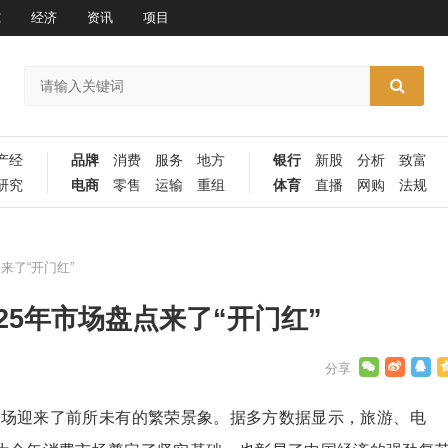
究
经济
资讯
项目
产经
品牌
消费
服务
地方
银行
新股
分析
致富
研究
电商
零售
运输
重组
体育
直播
网购
法规
来了“开门红”
25年市场盘点来了“开门红”
费市场迎来了前所未有的繁荣景象。据多方数据显示，旅游、电