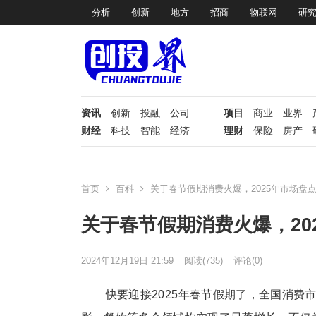
分析
创新
地方
招商
物联网
研
资讯
创新
投融
公司
项目
商业
业界
财经
科技
智能
经济
理财
保险
房产
首页
百科
关于春节假期消费火爆，2025年市场盘点
关于春节假期消费火爆，20
2024年12月19日 21:59
阅读
(735)
评论(0)
快要迎接2025年春节假期了，全国消