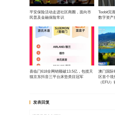
平安保险活动走进社区商圈，面向市
Toobi
民普及金融保险常识
数字资产
喜临门618全网销额破13.5亿，包揽天
澳门国际
猫京东抖音三平台床垫类目冠军
区首个境
（EFU）
发表回复