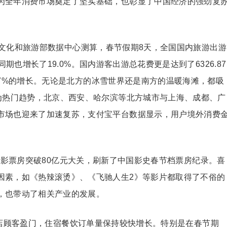
为全年消费市场奠定了坚实基础，也彰显了中国经济的强劲复
文化和旅游部数据中心测算，春节假期8天，全国国内旅游出游
年同期也增长了19.0%。国内游客出游总花费更是达到了6326.87
有7.7%的增长。无论是北方的冰雪世界还是南方的温暖海滩，都吸
成为热门趋势，北京、西安、哈尔滨等北方城市与上海、成都、广
市场也迎来了加速复苏，支付宝平台数据显示，用户境外消费
电影票房突破80亿元大关，刷新了中国影史春节档票房纪录。喜
因素，如《热辣滚烫》、《飞驰人生2》等影片都取得了不俗的
，也带动了相关产业的发展。
门店顾客盈门，住宿餐饮订单量保持较快增长。特别是在春节期