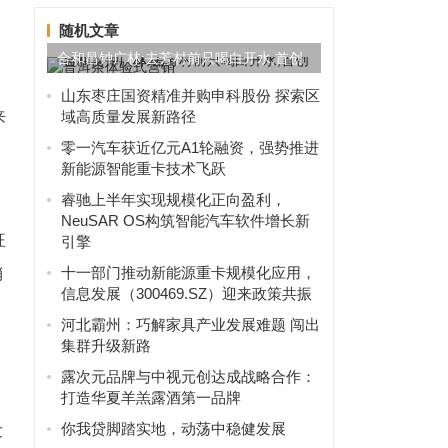
，
随机文章
合和昌钟广林:去芳村前只喝白开水,首创
普洱茶体验式营销
山东枣庄国资精准并购申科股份 探索区
来
域高质量发展新路径
零一汽车获近亿元A1轮融资，强势推进
新能源智能重卡技术飞跃
睿驰上半年实现规模化正向盈利，
NeuSAR OS构筑智能汽车软件增长新
旺
引擎
十一部门推动新能源重卡规模化应用，
销
信息发展（300469.SZ）迎来政策共振
河北霸州：巧解家具产业发展难题 闯出
集群升级新路
露次元品牌与中视元创达成战略合作：
，
打造华夏羊羔露酒第一品牌
你我贷脚踏实地，动荡中稳健发展
发