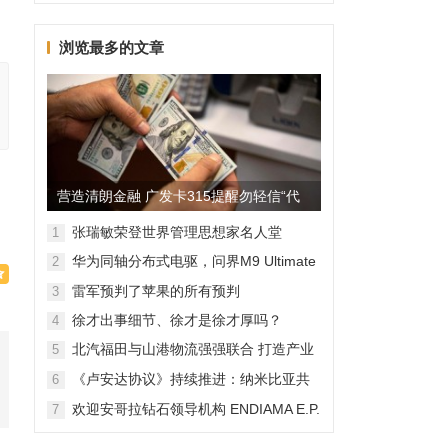
浏览最多的文章
营造清朗金融 广发卡315提醒勿轻信“代
理维权”
张瑞敏荣登世界管理思想家名人堂
1
华为同轴分布式电驱，问界M9 Ultimate
2
背后的“车轮思想者”
雷军预判了苹果的所有预判
3
徐才出事细节、徐才是徐才厚吗？
4
北汽福田与山港物流强强联合 打造产业
5
融合新范本
《卢安达协议》持续推进：纳米比亚共
6
和国加入，印度宝石与珠宝出口促进委
欢迎安哥拉钻石领导机构 ENDIAMA E.P.
7
员会与迪拜多种商品交易中心启动加入
与 SODIAM E.P. 正式加入天然钻石协会
天然钻石协会进程