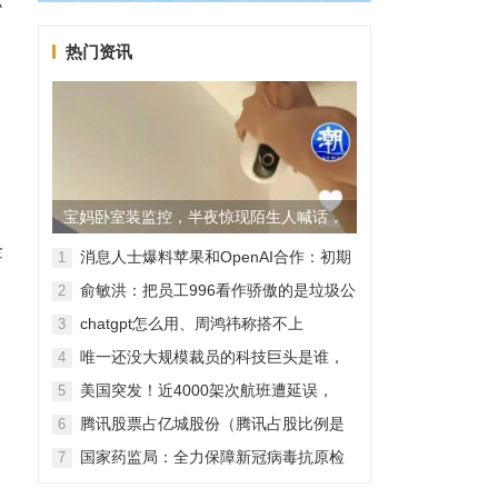
苏
热门资讯
宝妈卧室装监控，半夜惊现陌生人喊话，
金
警方已介入调查
消息人士爆料苹果和OpenAI合作：初期
1
无现金交易、未来探索分成佣金
俞敏洪：把员工996看作骄傲的是垃圾公
2
司，建议24节气都放假
chatgpt怎么用、周鸿祎称搭不上
3
ChatGPT企业会被淘汰
唯一还没大规模裁员的科技巨头是谁，
4
苹果还能扛多久？
美国突发！近4000架次航班遭延误，
5
2000架次航班被取消
腾讯股票占亿城股份（腾讯占股比例是
6
怎样的？）
国家药监局：全力保障新冠病毒抗原检
7
测试剂质量安全