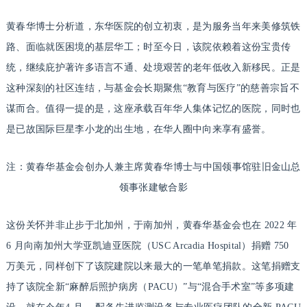
黄春华博士分析道，东华医院的创立初衷，是为服务当年来美修筑铁
路、面临就医困境的基层华工；时至今日，该院依赖着这份宝贵传
统，继续庇护著许多语言不通、处境艰苦的老年低收入新移民。正是
这种深刻的社区连结，与基金会长期聚焦“教育与医疗”的慈善宗旨不
谋而合。值得一提的是，这座承载百年华人集体记忆的医院，同时也
是已故国际巨星李小龙的出生地，在华人圈中向来享有盛誉。
注：黄春华基金会创办人兼主席黄春华博士与中国领事馆驻旧金山总
领事张建敏合影
这份关怀并非止步于北加州，于南加州，黄春华基金会也在 2022 年
6 月向南加州大学亚凯迪亚医院（USC Arcadia Hospital）捐赠 750
万美元，同样创下了该院建院以来最大的一笔单笔捐款。这笔捐赠支
持了该院全新“麻醉后照护病房（PACU）”与“混合手术室”等多项建