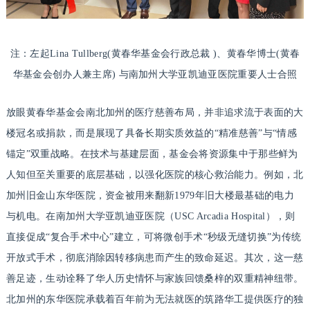
注：左起Lina Tullberg(黄春华基金会行政总裁 )、黄春华博士(黄春
华基金会创办人兼主席) 与南加州大学亚凯迪亚医院重要人士合照
放眼黄春华基金会南北加州的医疗慈善布局，并非追求流于表面的大
楼冠名或捐款，而是展现了具备长期实质效益的“精准慈善”与“情感
锚定”双重战略。在技术与基建层面，基金会将资源集中于那些鲜为
人知但至关重要的底层基础，以强化医院的核心救治能力。例如，北
加州旧金山东华医院，资金被用来翻新1979年旧大楼最基础的电力
与机电。在南加州大学亚凯迪亚医院（USC Arcadia Hospital），则
直接促成“复合手术中心”建立，可将微创手术“秒级无缝切换”为传统
开放式手术，彻底消除因转移病患而产生的致命延迟。其次，这一慈
善足迹，生动诠释了华人历史情怀与家族回馈桑梓的双重精神纽带。
北加州的东华医院承载着百年前为无法就医的筑路华工提供医疗的独