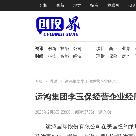
分析
创新
地方
招商
物联网
研
资讯
创新
投融
公司
项目
商业
业界
财经
科技
智能
经济
理财
保险
房产
首页
理财
运鸿集团李玉保经营企业经历！
运鸿集团李玉保经营企业经
2023年2月8日 23:00
阅读
(3735)
评论(0)
运鸿国际股份有限公司在美国纽约纳