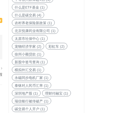
什么是ETF基金
(1)
什么是碳交易
(4)
农村养老保险新政策
(1)
北京悦康药业有限公司
(1)
太原市社保中心
(1)
宠物经济学家
(2)
彩虹车
(2)
徐州小额贷款
(1)
新股中签号查询
(1)
篇
模拟外汇交易
(1)
程
永磁同步电机厂家
(1)
泰铢对人民币汇率
(1)
深圳地产股
(1)
理财付融宝
(1)
瑞信银行被传破产
(1)
碳交易个人开户
(1)