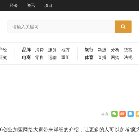
究
经济
资讯
项目
产经
品牌
消费
服务
地方
银行
新股
分析
致富
研究
电商
零售
运输
重组
体育
直播
网购
法规
36创业加盟网给大家带来详细的介绍，让更多的人可以参考:魔