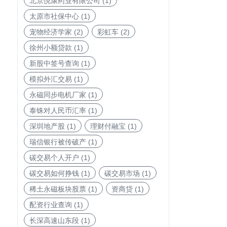
北京悦康药业有限公司
(1)
太原市社保中心
(1)
宠物经济学家
(2)
彩虹车
(2)
徐州小额贷款
(1)
新股中签号查询
(1)
模拟外汇交易
(1)
永磁同步电机厂家
(1)
泰铢对人民币汇率
(1)
深圳地产股
(1)
理财付融宝
(1)
瑞信银行被传破产
(1)
碳交易个人开户
(1)
碳交易如何挣钱
(1)
碳交易市场
(1)
稀土永磁板块股票
(1)
资商贷
(1)
配资行业查询
(1)
长深高速山东段
(1)