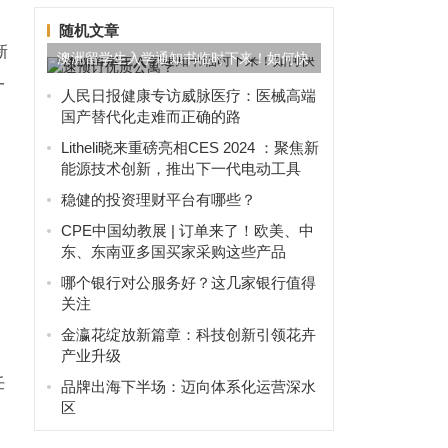
随机文章
新
澳洲留学生入学通知书临时下来！如何快
一
速预订优质公寓？
人民日报健康专访威脉医疗：医械高端
国产替代化走难而正确的路
Litheli晓来重磅亮相CES 2024 ：聚焦新
能源技术创新，推出下一代电动工具
稳健的投资理财平台有哪些？
CPE中国幼教展 | 订单来了！欧美、中
东、东南亚多国买家采购这些产品
哪个银行对公服务好？这几家银行值得
关注
金瀛花绽放新篇章：科技创新引领花卉
产业升级
任
品牌出海下半场：迈向体系化运营深水
区