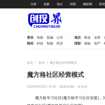
分析
创新
地方
招商
物联网
研
资讯
创新
投融
公司
项目
商业
业界
财经
科技
智能
经济
理财
保险
房产
首页
资讯
魔方格社区经营模式
魔方格社区经营模式
2023年9月26日 23:45
阅读
(1036)
评论(0)
魔方格学习社区(魔方格学习社区加盟)，