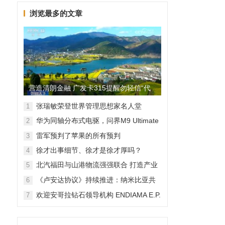
浏览最多的文章
营造清朗金融 广发卡315提醒勿轻信“代
理维权”
张瑞敏荣登世界管理思想家名人堂
1
华为同轴分布式电驱，问界M9 Ultimate
2
背后的“车轮思想者”
雷军预判了苹果的所有预判
3
徐才出事细节、徐才是徐才厚吗？
4
北汽福田与山港物流强强联合 打造产业
5
融合新范本
《卢安达协议》持续推进：纳米比亚共
6
和国加入，印度宝石与珠宝出口促进委
欢迎安哥拉钻石领导机构 ENDIAMA E.P.
7
员会与迪拜多种商品交易中心启动加入
与 SODIAM E.P. 正式加入天然钻石协会
天然钻石协会进程