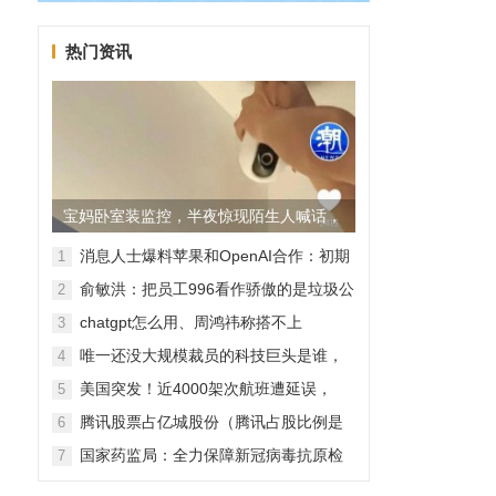
热门资讯
宝妈卧室装监控，半夜惊现陌生人喊话，
警方已介入调查
消息人士爆料苹果和OpenAI合作：初期
1
无现金交易、未来探索分成佣金
俞敏洪：把员工996看作骄傲的是垃圾公
2
司，建议24节气都放假
chatgpt怎么用、周鸿祎称搭不上
3
ChatGPT企业会被淘汰
唯一还没大规模裁员的科技巨头是谁，
4
苹果还能扛多久？
美国突发！近4000架次航班遭延误，
5
2000架次航班被取消
腾讯股票占亿城股份（腾讯占股比例是
6
怎样的？）
学
国家药监局：全力保障新冠病毒抗原检
7
测试剂质量安全