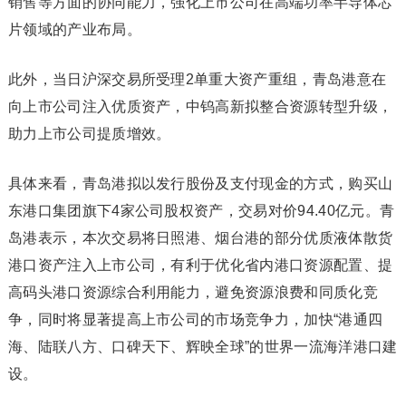
销售等方面的协同能力，强化上市公司在高端功率
半导体
芯
片领域的产业布局。
此外，当日沪深交易所受理2单重大资产重组，
青岛港
意在
向上市公司注入优质资产，
中钨高新
拟整合资源转型升级，
助力上市公司提质增效。
具体来看，
青岛港
拟以发行股份及支付现金的方式，购买山
东港口集团旗下4家公司股权资产，交易对价94.40亿元。
青
岛港
表示，本次交易将
日照港
、烟台港的部分优质液体散货
港口资产注入上市公司，有利于优化省内港口资源配置、提
高码头港口资源综合利用能力，避免资源浪费和同质化竞
争，同时将显著提高上市公司的市场竞争力，加快“港通四
海、陆联八方、口碑天下、辉映全球”的世界一流海洋港口建
设。