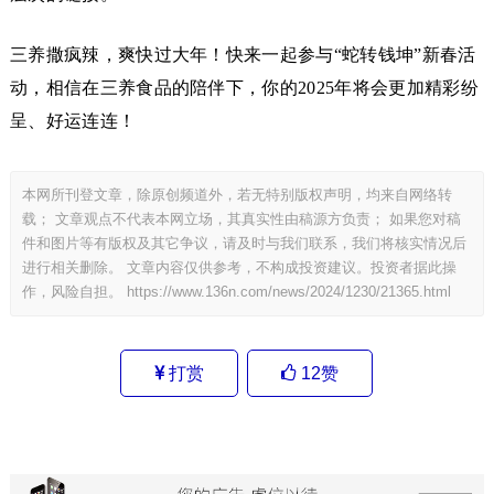
三养撒疯辣，爽快过大年！快来一起参与“蛇转钱坤”新春活
动，相信在三养食品的陪伴下，你的2025年将会更加精彩纷
呈、好运连连！
本网所刊登文章，除原创频道外，若无特别版权声明，均来自网络转
载； 文章观点不代表本网立场，其真实性由稿源方负责； 如果您对稿
件和图片等有版权及其它争议，请及时与我们联系，我们将核实情况后
进行相关删除。 文章内容仅供参考，不构成投资建议。投资者据此操
作，风险自担。
https://www.136n.com/news/2024/1230/21365.html
打赏
12
赞