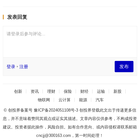
发表回复
请登录后参与评论...
发布
登录
•
注册
创新
资讯
理财
保险
财经
运输
新股
物联网
云计算
能源
汽车
© 创投界备案号
豫ICP备2024051108号-3
创投界登载此文出于传递更多信
息，并不意味着赞同其观点或证实其描述。文章内容仅供参考，不构成投资
建议。投资者据此操作，风险自担。如有合作意向、或内容侵权请联系邮箱
cncjj@300163.com，第一时间处理！