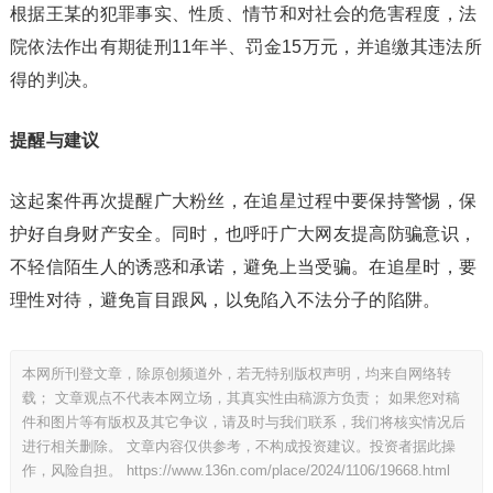
根据王某的犯罪事实、性质、情节和对社会的危害程度，法
院依法作出有期徒刑11年半、罚金15万元，并追缴其违法所
得的判决。
提醒与建议
这起案件再次提醒广大粉丝，在追星过程中要保持警惕，保
护好自身财产安全。同时，也呼吁广大网友提高防骗意识，
不轻信陌生人的诱惑和承诺，避免上当受骗。在追星时，要
理性对待，避免盲目跟风，以免陷入不法分子的陷阱。
本网所刊登文章，除原创频道外，若无特别版权声明，均来自网络转
载； 文章观点不代表本网立场，其真实性由稿源方负责； 如果您对稿
件和图片等有版权及其它争议，请及时与我们联系，我们将核实情况后
进行相关删除。 文章内容仅供参考，不构成投资建议。投资者据此操
作，风险自担。
https://www.136n.com/place/2024/1106/19668.html