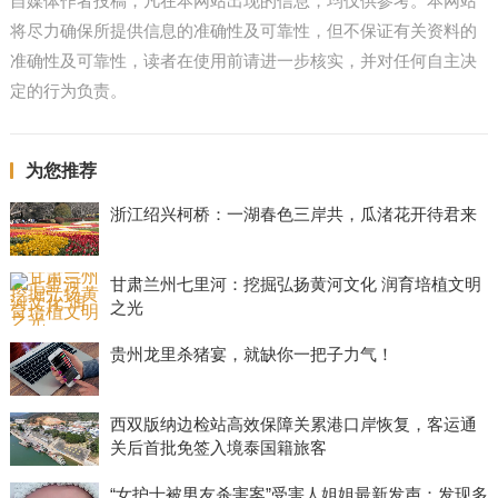
自媒体作者投稿，凡在本网站出现的信息，均仅供参考。本网站
将尽力确保所提供信息的准确性及可靠性，但不保证有关资料的
准确性及可靠性，读者在使用前请进一步核实，并对任何自主决
定的行为负责。
为您推荐
浙江绍兴柯桥：一湖春色三岸共，瓜渚花开待君来
甘肃兰州七里河：挖掘弘扬黄河文化 润育培植文明
之光
贵州龙里杀猪宴，就缺你一把子力气！
西双版纳边检站高效保障关累港口岸恢复，客运通
关后首批免签入境泰国籍旅客
“女护士被男友杀害案”受害人姐姐最新发声：发现多