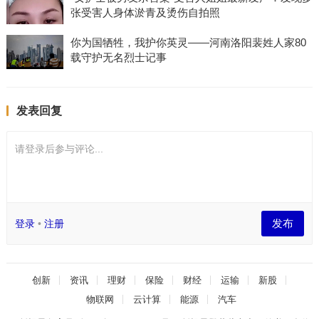
张受害人身体淤青及烫伤自拍照
你为国牺牲，我护你英灵——河南洛阳裴姓人家80
载守护无名烈士记事
发表回复
请登录后参与评论...
发布
登录
•
注册
创新
资讯
理财
保险
财经
运输
新股
物联网
云计算
能源
汽车