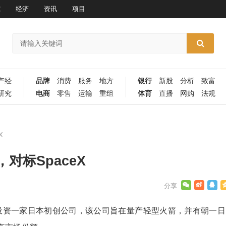
究
经济
资讯
项目
产经
品牌
消费
服务
地方
银行
新股
分析
致富
研究
电商
零售
运输
重组
体育
直播
网购
法规
X
对标SpaceX
rp.）将投资一家日本初创公司，该公司旨在量产轻型火箭，并有朝一日