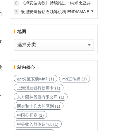
《卢安达协议》持续推进：纳米比亚共
6
和国加入，印度宝石与珠宝出口促进委
欢迎安哥拉钻石领导机构 ENDIAMA E.P.
7
机
员会与迪拜多种商品交易中心启动加入
与 SODIAM E.P. 正式加入天然钻石协会
天然钻石协会进程
地图
合
地
图
站内核心
枚
gpt分区安装win7
(1)
md豆传媒
(1)
上海浦发银行信用卡
(1)
入
东方园林股份有限公司
(1)
两会和十几大的区别
(1)
中国公开赛
(1)
中等收入群体超4亿
(1)