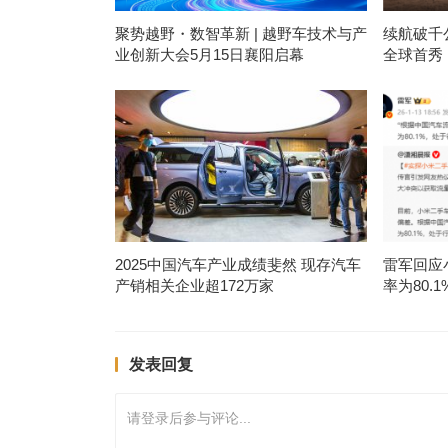
聚势越野・数智革新 | 越野车技术与产
续航破千
业创新大会5月15日襄阳启幕
全球首秀
2025中国汽车产业成绩斐然 现存汽车
雷军回应
产销相关企业超172万家
率为80.
发表回复
请登录后参与评论...