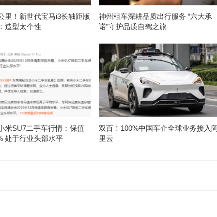
公里！新世代宝马i3长轴距版
神州租车深耕品质出行服务 “六大承
：造型太个性
诺”守护品质自驾之旅
小米SU7二手车行情：保值
双百！100%中国车企全球业务接入
1% 处于行业头部水平
里云