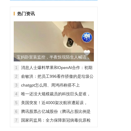
热门资讯
宝妈卧室装监控，半夜惊现陌生人喊话，
警方已介入调查
消息人士爆料苹果和OpenAI合作：初期
1
无现金交易、未来探索分成佣金
俞敏洪：把员工996看作骄傲的是垃圾公
2
司，建议24节气都放假
chatgpt怎么用、周鸿祎称搭不上
3
ChatGPT企业会被淘汰
唯一还没大规模裁员的科技巨头是谁，
4
苹果还能扛多久？
美国突发！近4000架次航班遭延误，
5
2000架次航班被取消
腾讯股票占亿城股份（腾讯占股比例是
6
怎样的？）
国家药监局：全力保障新冠病毒抗原检
7
测试剂质量安全