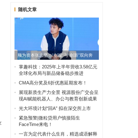
随机文章
顺为资本张志坚：“创投”与“创新”双向奔
赴带来更多新机遇
掌趣科技：2025年上半年营收3.58亿元
全球化布局与新品储备稳步推进
CMA高分奖及6折优惠延期发布！
展现新质生产力全景 视源股份广交会呈
现AI赋能机器人、办公与教育创新成果
光大环境计划“回A” 拟在深交所上市
紧急预警|微粒贷用户慎接陌生
业
FaceTime来电！
一言为定代表什么生肖，精选成语解释