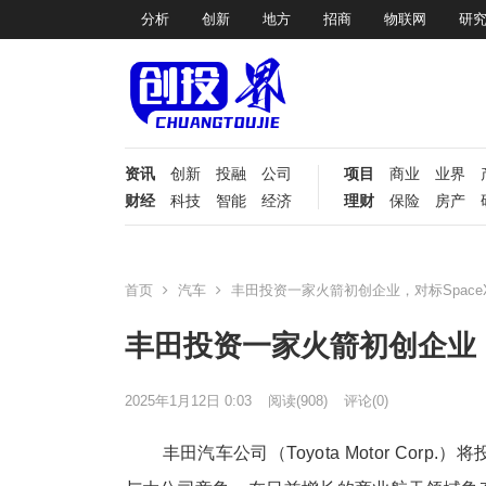
分析
创新
地方
招商
物联网
研
资讯
创新
投融
公司
项目
商业
业界
财经
科技
智能
经济
理财
保险
房产
首页
汽车
丰田投资一家火箭初创企业，对标Space
丰田投资一家火箭初创企业，
2025年1月12日 0:03
阅读
(908)
评论(0)
丰田汽车公司（Toyota Motor Co