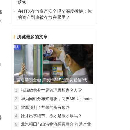
落实
在HTX存放资产安全吗？深度拆解：你
箭
的资产到底被存放在哪里？
探
浏览最多的文章
作
营造清朗金融 广发卡315提醒勿轻信“代
理维权”
张瑞敏荣登世界管理思想家名人堂
1
华为同轴分布式电驱，问界M9 Ultimate
2
背后的“车轮思想者”
雷军预判了苹果的所有预判
3
徐才出事细节、徐才是徐才厚吗？
4
器
北汽福田与山港物流强强联合 打造产业
5
融合新范本