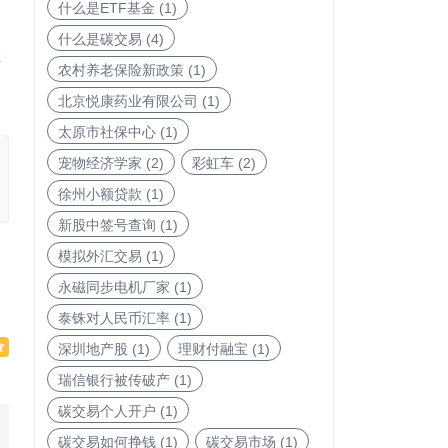
什么是ETF基金
(1)
什么是碳交易
(4)
在
农村养老保险新政策
(1)
北京悦康药业有限公司
(1)
太原市社保中心
(1)
宠物经济学家
(2)
彩虹车
(2)
徐州小额贷款
(1)
新股中签号查询
(1)
模拟外汇交易
(1)
永磁同步电机厂家
(1)
泰铢对人民币汇率
(1)
深圳地产股
(1)
理财付融宝
(1)
瑞信银行被传破产
(1)
碳交易个人开户
(1)
碳交易如何挣钱
(1)
碳交易市场
(1)