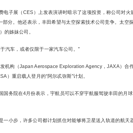
费电子展（CES）上发表演讲时暗示了这项投资，称公司对火
一部分。他还表示，丰田希望与太空探索技术公司竞争。太空
c.）的姊妹公司。
限于汽车，或者仅限于一家汽车公司。”
pan Aerospace Exploration Agency，JAXA）合
SA）重启载人登月的“阿尔忒弥斯”计划。
国国务院在4月份表示，宇航员可以不穿宇航服驾驶丰田的月球
是一小步，许多公司都计划抓住对能够将卫星送入轨道的航天