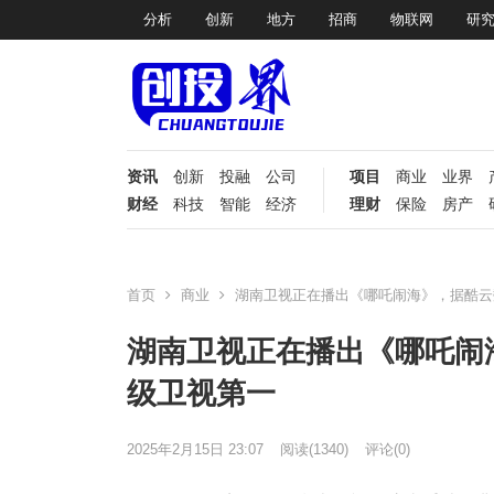
分析
创新
地方
招商
物联网
研
资讯
创新
投融
公司
项目
商业
业界
财经
科技
智能
经济
理财
保险
房产
首页
商业
湖南卫视正在播出《哪吒闹海》，据酷云
湖南卫视正在播出《哪吒闹
级卫视第一
2025年2月15日 23:07
阅读
(1340)
评论(0)