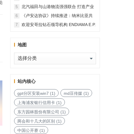
论
北汽福田与山港物流强强联合 打造产业
5
融合新范本
《卢安达协议》持续推进：纳米比亚共
6
和国加入，印度宝石与珠宝出口促进委
欢迎安哥拉钻石领导机构 ENDIAMA E.P.
7
员会与迪拜多种商品交易中心启动加入
与 SODIAM E.P. 正式加入天然钻石协会
天然钻石协会进程
地图
地
图
站内核心
gpt分区安装win7
(1)
md豆传媒
(1)
上海浦发银行信用卡
(1)
东方园林股份有限公司
(1)
两会和十几大的区别
(1)
中国公开赛
(1)