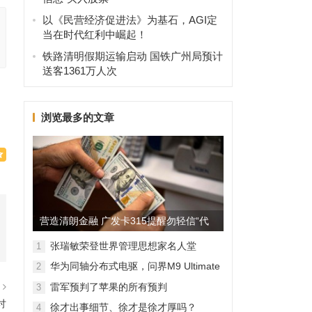
以《民营经济促进法》为基石，AGI定
当在时代红利中崛起！
铁路清明假期运输启动 国铁广州局预计
送客1361万人次
浏览最多的文章
营造清朗金融 广发卡315提醒勿轻信“代
理维权”
张瑞敏荣登世界管理思想家名人堂
1
华为同轴分布式电驱，问界M9 Ultimate
2
背后的“车轮思想者”
篇
雷军预判了苹果的所有预判
3
讨
徐才出事细节、徐才是徐才厚吗？
4