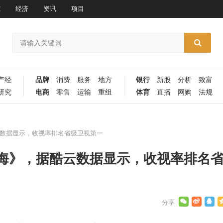
究
经济
资讯
项目
产经
品牌
消费
服务
地方
银行
新股
分析
致富
研究
电商
零售
运输
重组
体育
直播
网购
法规
数据显示，收视率排名省级卫视第一
海》，据酷云数据显示，收视率排名