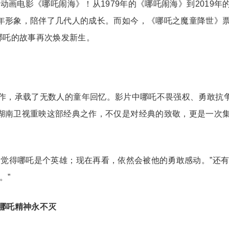
动画电影《哪吒闹海》！从1979年的《哪吒闹海》到2019年
年形象，陪伴了几代人的成长。而如今，《哪吒之魔童降世》
哪吒的故事再次焕发新生。
作，承载了无数人的童年回忆。影片中哪吒不畏强权、勇敢抗
湖南卫视重映这部经典之作，不仅是对经典的致敬，更是一次
，觉得哪吒是个英雄；现在再看，依然会被他的勇敢感动。”还
。”
哪吒精神永不灭