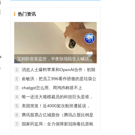
的
票
热门资讯
争
宝妈卧室装监控，半夜惊现陌生人喊话，
集
警方已介入调查
消息人士爆料苹果和OpenAI合作：初期
1
无现金交易、未来探索分成佣金
俞敏洪：把员工996看作骄傲的是垃圾公
2
司，建议24节气都放假
chatgpt怎么用、周鸿祎称搭不上
3
ChatGPT企业会被淘汰
有
唯一还没大规模裁员的科技巨头是谁，
4
苹果还能扛多久？
美国突发！近4000架次航班遭延误，
5
2000架次航班被取消
腾讯股票占亿城股份（腾讯占股比例是
6
怎样的？）
国家药监局：全力保障新冠病毒抗原检
7
测试剂质量安全