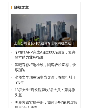
随机文章
让
上市公司合纵科技被诉名誉权纠纷案近日
落锤
车拍拍APP完成A轮2300万融资，复兴
资本助力业务拓展
酒吧寄存柜选小铁，顾客轻松寄存，快
经
乐蹦迪
张颂文早期在深圳当导游：在旅行社干
了5年
18岁女生“店长洗剪吹”后大哭：剪得像
头盔
美股索赔实操手册：如何证明“依赖虚假
信息”买入股票