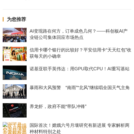
为您推荐
AI变现路在何方，订单成色几何？——科创板AI产
业链公司集体回应市场热点
信用卡哪个银行的比较好？平安信用卡“天天红包”收
获每天的小确幸
诺基亚联手英伟达：用GPU取代CPU！AI重写基站
暴雨和大风预警 “南雨”“北风”继续唱全国天气主角
养龙虾，政府不能“带队冲锋”
国际首次！嫦娥六号月壤研究有新进展 专家解析两
种材料特别之处