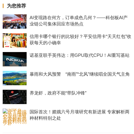
为您推荐
AI变现路在何方，订单成色几何？——科创板AI产
业链公司集体回应市场热点
信用卡哪个银行的比较好？平安信用卡“天天红包”收
获每天的小确幸
诺基亚联手英伟达：用GPU取代CPU！AI重写基站
暴雨和大风预警 “南雨”“北风”继续唱全国天气主角
养龙虾，政府不能“带队冲锋”
国际首次！嫦娥六号月壤研究有新进展 专家解析两
种材料特别之处