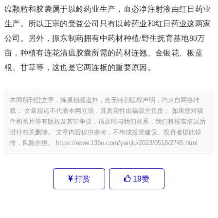
瘟颗粒和胶囊属于以岭药业生产，血必净注射液由红日药业
生产。所以正宗的受益公司只有以岭药业和红日药业这两家
公司。另外，振东制药拥有中药材种植/野生抚育基地80万
亩，种植有连花清瘟胶囊所需的药材连翘、金银花、板蓝
根、甘草等，这也是它两连板的重要原因。
本网所刊登文章，除原创频道外，若无特别版权声明，均来自网络转
载； 文章观点不代表本网立场，其真实性由稿源方负责； 如果您对稿
件和图片等有版权及其它争议，请及时与我们联系，我们将核实情况后
进行相关删除。 文章内容仅供参考，不构成投资建议。投资者据此操
作，风险自担。
https://www.136n.com/yanjiu/2023/0518/2745.html
打赏
19
赞