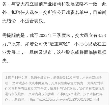
务，与交大昂立目前产业结构和发展战略不一致。此
外，拟聘任人选在上交所拟公开谴责名单中，目前尚
无结论，不适合表决。
需提醒的是，截至2022年三季度末，交大昂立有3.23
万户股东。如若公司仍“避重就轻”，不把心思放在主
业发展上，一旦触及退市，这些股东或将面临惨重损
失。
本网所刊登文章，除原创频道外，若无特别版权声明，均来自网络转
载； 文章观点不代表本网立场，其真实性由稿源方负责； 如果您对稿
件和图片等有版权及其它争议，请及时与我们联系，我们将核实情况后
进行相关删除。 文章内容仅供参考，不构成投资建议。投资者据此操
作，风险自担。
https://www.136n.com/yejie/2023/0601/2962.html