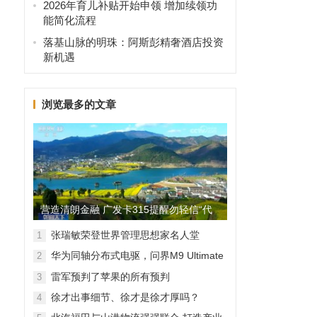
2026年育儿补贴开始申领 增加续领功
能简化流程
落基山脉的明珠：阿斯彭精奢酒店投资
新机遇
浏览最多的文章
营造清朗金融 广发卡315提醒勿轻信“代
理维权”
张瑞敏荣登世界管理思想家名人堂
1
华为同轴分布式电驱，问界M9 Ultimate
2
背后的“车轮思想者”
雷军预判了苹果的所有预判
3
徐才出事细节、徐才是徐才厚吗？
4