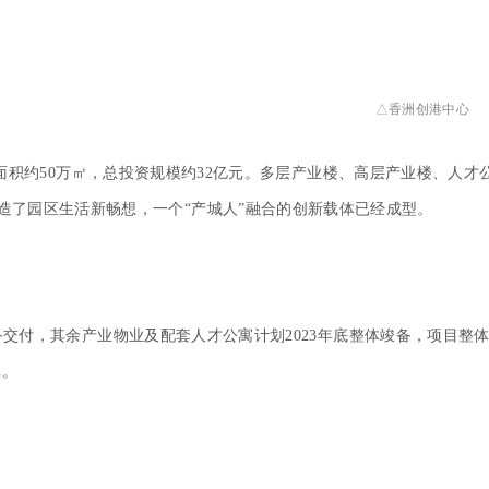
△香洲创港中心
面积约50万㎡，总投资规模约32亿元。多层产业楼、高层产业楼、人才
造了园区生活新畅想，一个“产城人”融合的创新载体已经成型。
交付，其余产业物业及配套人才公寓计划2023年底整体竣备，项目整
元。