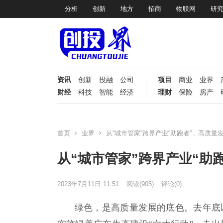
分析
创新
地方
招商
物联网
研
资讯
创新
投融
公司
项目
商业
业界
财经
科技
智能
经济
理财
保险
房产
首页
业界
从“城市管家”跨界产业“助跑者”，高质量发
从“城市管家”跨界产业“助
2023年7月11日 11:51
阅读
(905)
评论(0)
绿色，是高质量发展的底色。去年底