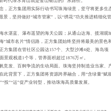
出新时代绿水青山就是金山银山的广东路径。
念，正方集团用实际行动书写珠海绿意，坚守将更多生
愿景，坚持做好“城市管家”，以“绣花”功夫推进精细化
海水湛蓝、瀑布遥望的海天公园；从通山达海、揽湖观
海“城市名片”情侣路，正方集团始终坚持将最美的景色
正方集团在管社区公园达157个、大型沙滩4处、海岛项
面景观栈道1个等，管养面积超过1876万㎡。
帆竞发、百舸争流的生动局面。珠海坚持制造业当家、
在此背景下，正方集团将资源跨界融合，用“含绿量”赋
招”“投”“运”促产业转型，推动珠海高质量发展。