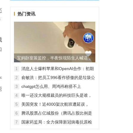
态
热门资讯
管
城
和
宝妈卧室装监控，半夜惊现陌生人喊话，
警方已介入调查
消息人士爆料苹果和OpenAI合作：初期
1
无现金交易、未来探索分成佣金
俞敏洪：把员工996看作骄傲的是垃圾公
2
产
司，建议24节气都放假
chatgpt怎么用、周鸿祎称搭不上
3
能
ChatGPT企业会被淘汰
唯一还没大规模裁员的科技巨头是谁，
4
苹果还能扛多久？
美国突发！近4000架次航班遭延误，
5
2000架次航班被取消
腾讯股票占亿城股份（腾讯占股比例是
6
怎样的？）
国家药监局：全力保障新冠病毒抗原检
7
测试剂质量安全