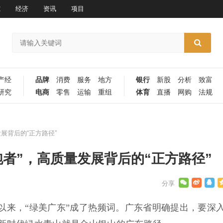
究
经济
资讯
项目
产经
品牌
消费
服务
地方
银行
新股
分析
致富
研究
电商
零售
运输
重组
体育
直播
网购
法规
展背后的“正方路径”
跑者”，高质量发展背后的“正方路径”
以来，“绿美广东”成了热频词。广东省明确提出，要深