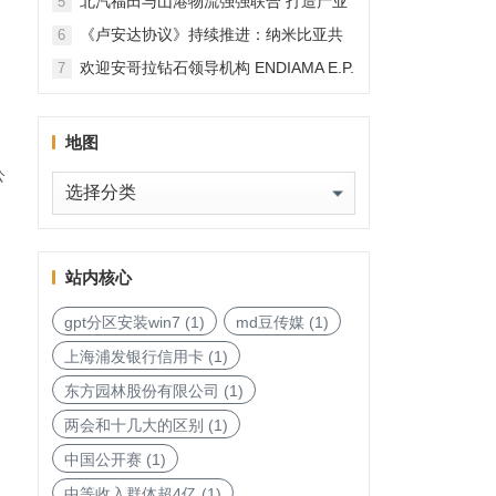
北汽福田与山港物流强强联合 打造产业
5
融合新范本
《卢安达协议》持续推进：纳米比亚共
6
和国加入，印度宝石与珠宝出口促进委
欢迎安哥拉钻石领导机构 ENDIAMA E.P.
7
员会与迪拜多种商品交易中心启动加入
与 SODIAM E.P. 正式加入天然钻石协会
天然钻石协会进程
地图
公
地
图
站内核心
gpt分区安装win7
(1)
md豆传媒
(1)
体
上海浦发银行信用卡
(1)
东方园林股份有限公司
(1)
两会和十几大的区别
(1)
中国公开赛
(1)
中等收入群体超4亿
(1)