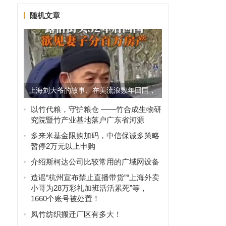
随机文章
上海刘大爷的故事、在美流浪数年回国，
妻女拒见！
以竹代粮，守护粮仓 ——竹合成生物研
究院暨竹产业基地落户广东省河源
多来米基金限购加码，中信保诚多策略
暂停2万元以上申购
介绍斯柯达公司比较常用的广域网设备
造谣“杭州宣布禁止直播带货”“上海外卖
小哥为28万彩礼加班活活累死”等，
1660个账号被处置！
凤竹纺织搬迁厂区有多大！