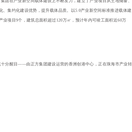
方集团在产业新空间载体建设上不断发力，建立了产业项目从土地储备、
化、集约化建设优势，提升载体品质。以5.0产业新空间标准推进载体建
业项目9个，建筑总面积超过120万㎡，预计年内可竣工面积近60万
筑十分醒目——由正方集团建设运营的香洲创港中心，正在珠海市产业转