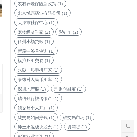
农村养老保险新政策
(1)
北京悦康药业有限公司
(1)
太原市社保中心
(1)
宠物经济学家
(2)
彩虹车
(2)
徐州小额贷款
(1)
新股中签号查询
(1)
模拟外汇交易
(1)
永磁同步电机厂家
(1)
泰铢对人民币汇率
(1)
深圳地产股
(1)
理财付融宝
(1)
瑞信银行被传破产
(1)
碳交易个人开户
(1)
碳交易如何挣钱
(1)
碳交易市场
(1)
稀土永磁板块股票
(1)
资商贷
(1)
配资行业查询
(1)