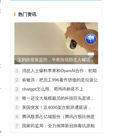
门
在
热门资讯
宝妈卧室装监控，半夜惊现陌生人喊话，
苏
警方已介入调查
消息人士爆料苹果和OpenAI合作：初期
1
出
无现金交易、未来探索分成佣金
俞敏洪：把员工996看作骄傲的是垃圾公
2
司，建议24节气都放假
人
chatgpt怎么用、周鸿祎称搭不上
3
ChatGPT企业会被淘汰
唯一还没大规模裁员的科技巨头是谁，
4
苹果还能扛多久？
美国突发！近4000架次航班遭延误，
5
2000架次航班被取消
腾讯股票占亿城股份（腾讯占股比例是
6
怎样的？）
国家药监局：全力保障新冠病毒抗原检
7
测试剂质量安全
中