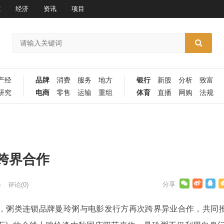
究
经济
资讯
项目
产经
品牌
消费
服务
地方
银行
新股
分析
致富
研究
电商
零售
运输
重组
体育
直播
网购
法规
跨界合作
)
评论(0)
，粥类连锁品牌曼玲粥与电影发行方再次跨界异业合作，共同