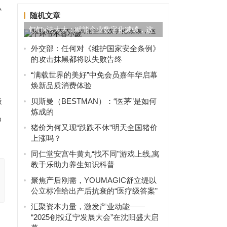
小
随机文章
钉钉x法大大：赋能企业数字化减碳，这
个环节不容小觑
外交部：任何对《维护国家安全条例》
的攻击抹黑都将以失败告终
“满载世界的美好”中免会员嘉年华启幕
焕新品质消费体验
极
贝斯曼（BESTMAN）：“医茅”是如何
炼成的
品
猪价为何又现“跌跌不休”明天全国猪价
上涨吗？
​同仁堂安宫牛黄丸“找不同”游戏上线,寓
教于乐助力养生知识科普
聚焦产后刚需，YOUMAGIC舒立缇以
公立标准给出产后抗衰的“医疗级答案”
汇聚资本力量，激发产业动能——
“2025创投辽宁发展大会”在沈阳盛大启