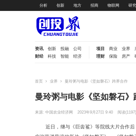
分析
创新
地方
招商
物联网
研
资讯
创新
投融
公司
项目
商业
业界
财经
科技
智能
经济
理财
保险
房产
首页
业界
曼玲粥与电影《坚如磐石》跨界合作
曼玲粥与电影《坚如磐石》
来源: 中国农业经济网
2023年9月27日 9:40
阅读
(1197
近日，继与《巨齿鲨》等院线大片合作后