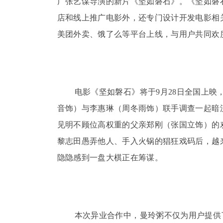
广张艺谋导演的新片《坚如磐石》。《坚如磐
店和线上推广电影外，还专门设计开发电影相关主
美团外卖、饿了么等平台上线，与用户共同欢
电影《坚如磐石》将于9月28日全国上
音饰）与李惠琳（周冬雨饰）联手调查一起暗
见明不顾位高权重的父亲郑刚（张国立饰）的
黎志田愚弄他人、手入火锅的猖狂戏码后，越
隐隐感到一盘大棋正在筹谋。
本次异业合作中，曼玲粥不仅为用户提供