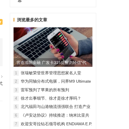
幕
浏览最多的文章
营造清朗金融 广发卡315提醒勿轻信“代
理维权”
张瑞敏荣登世界管理思想家名人堂
1
篇
华为同轴分布式电驱，问界M9 Ultimate
2
式
背后的“车轮思想者”
雷军预判了苹果的所有预判
3
徐才出事细节、徐才是徐才厚吗？
4
北汽福田与山港物流强强联合 打造产业
5
融合新范本
《卢安达协议》持续推进：纳米比亚共
6
和国加入，印度宝石与珠宝出口促进委
欢迎安哥拉钻石领导机构 ENDIAMA E.P.
7
员会与迪拜多种商品交易中心启动加入