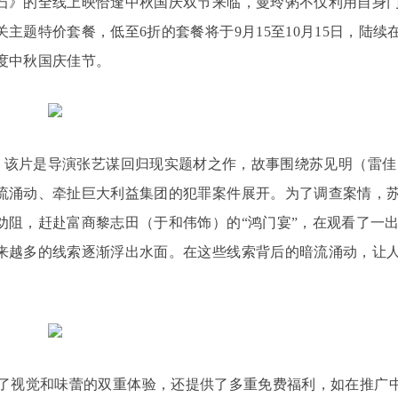
石》的全线上映恰逢中秋国庆双节来临，曼玲粥不仅利用自身
题特价套餐，低至6折的套餐将于9月15至10月15日，陆续
度中秋国庆佳节。
映，该片是导演张艺谋回归现实题材之作，故事围绕苏见明（雷佳
流涌动、牵扯巨大利益集团的犯罪案件展开。为了调查案情，
劝阻，赶赴富商黎志田（于和伟饰）的“鸿门宴”，在观看了一
来越多的线索逐渐浮出水面。在这些线索背后的暗流涌动，让
了视觉和味蕾的双重体验，还提供了多重免费福利，如在推广