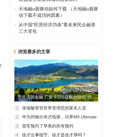
天地融u盾驱动如何下载 （天地融u盾驱
动下载不成功的因素）
从中国“民营经济25条”看未来民企融资
三大变化
浏览最多的文章
也
了
营造清朗金融 广发卡315提醒勿轻信“代
理维权”
张瑞敏荣登世界管理思想家名人堂
1
华为同轴分布式电驱，问界M9 Ultimate
2
背后的“车轮思想者”
雷军预判了苹果的所有预判
3
徐才出事细节、徐才是徐才厚吗？
4