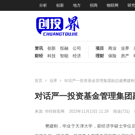
分析
创新
地方
招商
物联网
研
资讯
创新
投融
公司
项目
商业
业界
财经
科技
智能
经济
理财
保险
房产
首页
业界
对话严一投资基金管理集团副总裁樊建刚
对话严一投资基金管理集团
来源: 华经财富网
2023年11月13日 11:29
阅读
(731)
樊建刚，毕业于天津大学，获经济学硕士学位