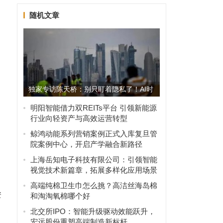
随机文章
，
独家专访陈天桥：别只盯着隐私了！AI时
代最紧迫的危机，是普通...
明阳智能借力双REITs平台 引领新能源
行业向轻资产与高效运营转型
鲸鸿动能系列营销案例正式入库复旦管
院案例中心，开启产学融合新路径
上海岳知电子科技有限公司：引领智能
视觉技术新篇章，拓展多样化应用场景
高端纯棉卫生巾怎么挑？高洁丝海岛棉
资
和淘淘氧棉哪个好
北交所IPO：智能升级驱动效能跃升，
宏远股份重塑高端制造新标杆