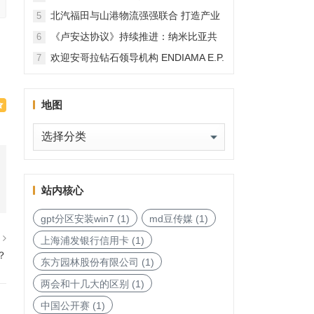
北汽福田与山港物流强强联合 打造产业
5
融合新范本
《卢安达协议》持续推进：纳米比亚共
6
和国加入，印度宝石与珠宝出口促进委
欢迎安哥拉钻石领导机构 ENDIAMA E.P.
7
员会与迪拜多种商品交易中心启动加入
与 SODIAM E.P. 正式加入天然钻石协会
天然钻石协会进程
地图
地
图
站内核心
gpt分区安装win7
(1)
md豆传媒
(1)
篇
上海浦发银行信用卡
(1)
？
东方园林股份有限公司
(1)
两会和十几大的区别
(1)
中国公开赛
(1)