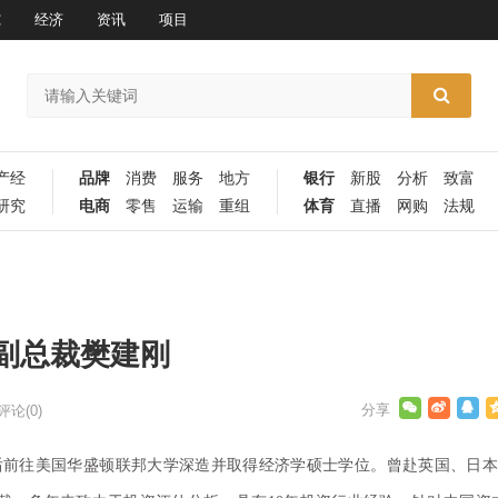
究
经济
资讯
项目
产经
品牌
消费
服务
地方
银行
新股
分析
致富
研究
电商
零售
运输
重组
体育
直播
网购
法规
副总裁樊建刚
评论(0)
后前往美国华盛顿联邦大学深造并取得经济学硕士学位。曾赴英国、日本