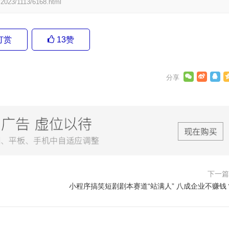
/2023/1113/6168.html
打赏
13
赞
下一
小程序搞笑短剧剧本赛道“站满人” 八成企业不赚钱