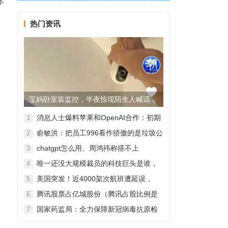
本
热门资讯
宝妈卧室装监控，半夜惊现陌生人喊话，
警方已介入调查
消息人士爆料苹果和OpenAI合作：初期
1
无现金交易、未来探索分成佣金
俞敏洪：把员工996看作骄傲的是垃圾公
2
司，建议24节气都放假
chatgpt怎么用、周鸿祎称搭不上
3
ChatGPT企业会被淘汰
唯一还没大规模裁员的科技巨头是谁，
4
苹果还能扛多久？
美国突发！近4000架次航班遭延误，
5
2000架次航班被取消
腾讯股票占亿城股份（腾讯占股比例是
6
怎样的？）
国家药监局：全力保障新冠病毒抗原检
7
测试剂质量安全