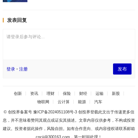
发表回复
请登录后参与评论...
发布
登录
•
注册
创新
资讯
理财
保险
财经
运输
新股
物联网
云计算
能源
汽车
© 创投界备案号
豫ICP备2024051108号-3
创投界登载此文出于传递更多信
息，并不意味着赞同其观点或证实其描述。文章内容仅供参考，不构成投资
建议。投资者据此操作，风险自担。如有合作意向、或内容侵权请联系邮箱
cncjj@300163.com，第一时间处理！