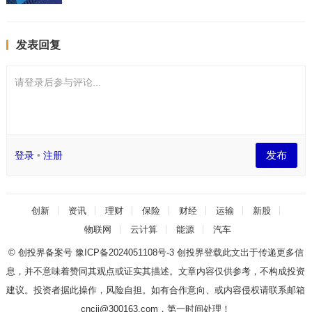
发表回复
请登录后参与评论...
发布
登录
•
注册
创新
资讯
理财
保险
财经
运输
新股
物联网
云计算
能源
汽车
© 创投界备案号
豫ICP备2024051108号-3
创投界登载此文出于传递更多信
息，并不意味着赞同其观点或证实其描述。文章内容仅供参考，不构成投资
建议。投资者据此操作，风险自担。如有合作意向、或内容侵权请联系邮箱
cncjj@300163.com，第一时间处理！