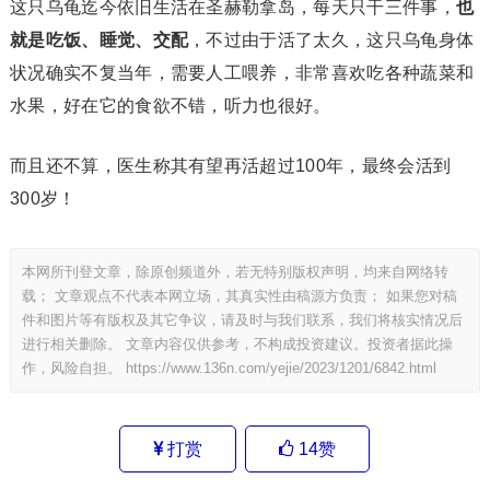
这只乌龟迄今依旧生活在圣赫勒拿岛，每天只干三件事，
也
就是吃饭、睡觉、交配
，不过由于活了太久，这只乌龟身体
状况确实不复当年，需要人工喂养，非常喜欢吃各种蔬菜和
水果，好在它的食欲不错，听力也很好。
而且还不算，医生称其有望再活超过100年，最终会活到
300岁！
本网所刊登文章，除原创频道外，若无特别版权声明，均来自网络转
载； 文章观点不代表本网立场，其真实性由稿源方负责； 如果您对稿
件和图片等有版权及其它争议，请及时与我们联系，我们将核实情况后
进行相关删除。 文章内容仅供参考，不构成投资建议。投资者据此操
作，风险自担。
https://www.136n.com/yejie/2023/1201/6842.html
打赏
14
赞