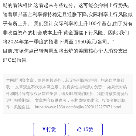
期的看法相比,这看起来有些过分。这可能会抑制上行势头。
随着联邦基金利率保持稳定且通胀下降,实际利率上行风险似
乎有所上升。 我们预计实际利率将上升100个基点,由于持有
非收益资产的机会成本上升,黄金面临下行风险。因此,我们
将2024年第一季度的预测下调至 1950美元/盎司。”
目前,市场焦点已转向周五将出炉的美国核心个人消费支出
(PCE)报告。
本网所刊登文章，除原创频道外，若无特别版权声明，均来自网络转
载； 文章观点不代表本网立场，其真实性由稿源方负责； 如果您对稿
件和图片等有版权及其它争议，请及时与我们联系，我们将核实情况后
进行相关删除。 文章内容仅供参考，不构成投资建议。投资者据此操
作，风险自担。
https://www.136n.com/yejie/2023/1222/7971.html
打赏
15
赞