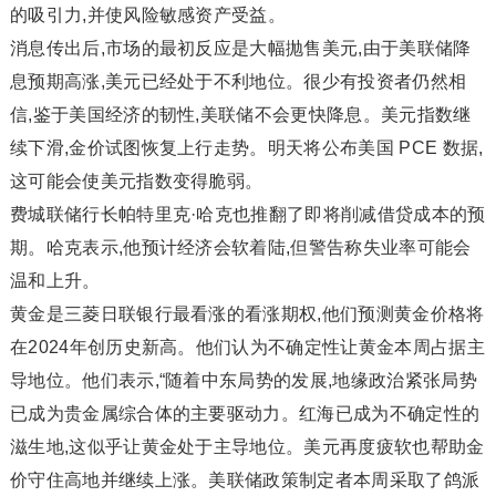
的吸引力,并使风险敏感资产受益。
消息传出后,市场的最初反应是大幅抛售美元,由于美联储降
息预期高涨,美元已经处于不利地位。很少有投资者仍然相
信,鉴于美国经济的韧性,美联储不会更快降息。美元指数继
续下滑,金价试图恢复上行走势。明天将公布美国 PCE 数据,
这可能会使美元指数变得脆弱。
费城联储行长帕特里克·哈克也推翻了即将削减借贷成本的预
期。哈克表示,他预计经济会软着陆,但警告称失业率可能会
温和上升。
黄金
是三菱日联银行最看涨的看涨期权,他们预测黄金价格将
在2024年创历史新高。他们认为不确定性让黄金本周占据主
导地位。他们表示,“随着中东局势的发展,地缘政治紧张局势
已成为贵金属综合体的主要驱动力。红海已成为不确定性的
滋生地,这似乎让黄金处于主导地位。美元再度疲软也帮助金
价守住高地并继续上涨。美联储政策制定者本周采取了鸽派