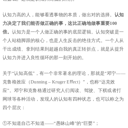
认知力高的人，能够看透事物的本质，做出对的选择。
认知
力决定了我们能否做正确的事，这比正确地做事重要
100
倍。
认知力是一个人做正确的事的底层逻辑。认知突破是一
个人站稳脚跟的核心，也是人生反击的绝佳方式。一个人从
干出成绩、拿到结果到超越自我的真正转折点，就是从提升
认知力并进入良性循环的那一刻开始的。
关于“认知高低”，有一个非常著名的理论，那就是“邓宁——
克鲁格效应（Dunning – Kruger Eﬀect）”，也称“达克效
应”。邓宁和克鲁格通过研究人们阅读、驾驶、下棋或者打
网球等各种活动，发现人的认知有四种状态，也可以称之为
四个层次：
①不知道自己不知道——“愚昧山峰”的“巨婴”；