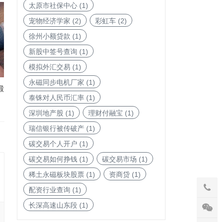
太原市社保中心
(1)
宠物经济学家
(2)
彩虹车
(2)
徐州小额贷款
(1)
新股中签号查询
(1)
模拟外汇交易
(1)
永磁同步电机厂家
(1)
锻
泰铢对人民币汇率
(1)
深圳地产股
(1)
理财付融宝
(1)
瑞信银行被传破产
(1)
碳交易个人开户
(1)
碳交易如何挣钱
(1)
碳交易市场
(1)
稀土永磁板块股票
(1)
资商贷
(1)
配资行业查询
(1)
长深高速山东段
(1)