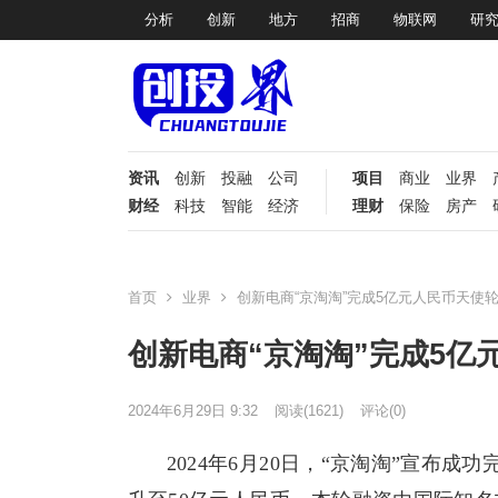
分析
创新
地方
招商
物联网
研
资讯
创新
投融
公司
项目
商业
业界
财经
科技
智能
经济
理财
保险
房产
首页
业界
创新电商“京淘淘”完成5亿元人民币天使
创新电商“京淘淘”完成5亿
2024年6月29日 9:32
阅读
(1621)
评论(0)
2024年6月20日，“京淘淘”宣布