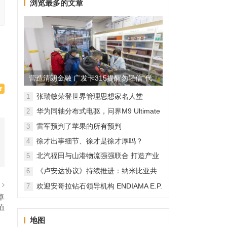
浏览最多的文章
营造清朗金融 广发卡315提醒勿轻信“代
理维权”
张瑞敏荣登世界管理思想家名人堂
1
华为同轴分布式电驱，问界M9 Ultimate
2
背后的“车轮思想者”
雷军预判了苹果的所有预判
3
徐才出事细节、徐才是徐才厚吗？
4
北汽福田与山港物流强强联合 打造产业
5
融合新范本
《卢安达协议》持续推进：纳米比亚共
6
和国加入，印度宝石与珠宝出口促进委
篇
欢迎安哥拉钻石领导机构 ENDIAMA E.P.
7
员会与迪拜多种商品交易中心启动加入
与 SODIAM E.P. 正式加入天然钻石协会
卓
天然钻石协会进程
值
地图