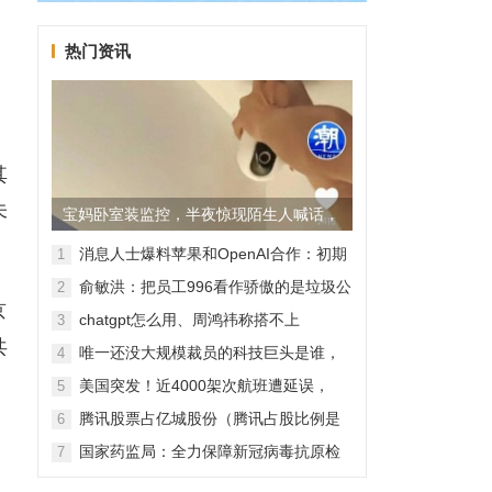
共
热门资讯
其
未
宝妈卧室装监控，半夜惊现陌生人喊话，
警方已介入调查
消息人士爆料苹果和OpenAI合作：初期
1
无现金交易、未来探索分成佣金
俞敏洪：把员工996看作骄傲的是垃圾公
2
司，建议24节气都放假
京
chatgpt怎么用、周鸿祎称搭不上
3
ChatGPT企业会被淘汰
共
唯一还没大规模裁员的科技巨头是谁，
4
苹果还能扛多久？
。
美国突发！近4000架次航班遭延误，
5
2000架次航班被取消
腾讯股票占亿城股份（腾讯占股比例是
6
怎样的？）
端
国家药监局：全力保障新冠病毒抗原检
7
测试剂质量安全