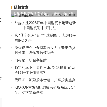
随机文章
从消费热潮到生意热销，抖音商城年货节
淘
「开门即红」
外媒关注2026开年中国消费市场新趋势
。
—— 中国消费迎来“开门红”
从 “辽宁智造” 到 “全球赋能”：宏远股份
的IPO之路
微众银行企业金融双向发力：普惠信贷
理
提效率，反诈宣传筑防线
同福是一块金字招牌
预定利率下行周期里,这类“稳稳赢”的两
盈
全险还值不值得买?
下
股民汇：汇聚股市智慧，共享投资盛宴
KIOKOP首发AI肌肉疲劳分析系统，定
义运动恢复新基准