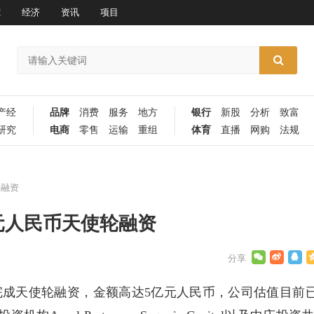
究
经济
资讯
项目
产经
品牌
消费
服务
地方
银行
新股
分析
致富
研究
电商
零售
运输
重组
体育
直播
网购
法规
轮融资
元人民币天使轮融资
成功完成天使轮融资，金额高达5亿元人民币，公司估值目前