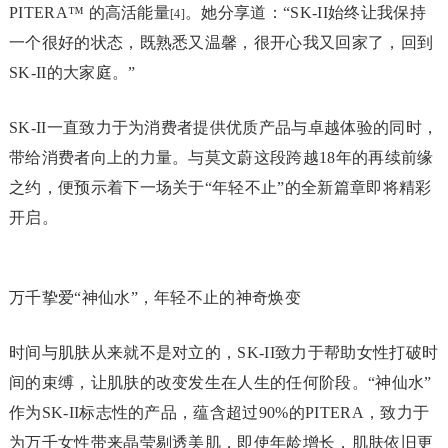
PITERA™ 的高活能量
。她分享道：“SK-II始终让我保持
[4]
一个很好的状态，既熟悉又温馨，很开心我又回家了，回到
SK-II的大家庭。”
SK-II一直致力于为消费者提供优质产品与卓越体验的同时，
带给消费者向上的力量。与莫文蔚这段跨越18年的再续前缘
之约，便预示着下一场关于“年轻不止”的全新篇章即将精彩
开启。
万千挚爱“神仙水”，年轻不止的神奇焕变
时间与肌肤从来就不是对立的，SK-II致力于帮助女性打破时
间的束缚，让肌肤的改变发生在人生的任何阶段。“神仙水”
作为SK-II标志性的产品，蕴含超过90%的PITERA，致力于
为万千女性带来晶莹剔透美肌，即使年龄增长，肌肤依旧更