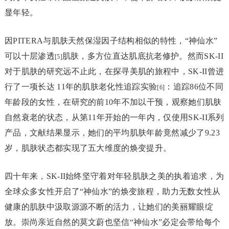
显年轻。
因PITERA与肌肤天然保湿因子结构相似的特性，“神仙水”
可以十层渗透
肌肤，多方位直达肌底抗老修护。然而SK-II
[5]
对于肌肤的研究远不止此，在探寻美肌的旅程中，SK-II曾进
行了一项长达 11年的肌肤老化性追踪实验
：追踪86位不同
[6]
年龄段的女性，在研究的前10年不加以干预，观察她们肌肤
自然衰老的状态，从第11年开始的一年内，仅使用SK-II系列
产品，文献结果显示，她们的平均肌肤年龄竟然减少了9.23
岁，肌肤状态都实现了五大维度的焕变提升。
四十年来，SK-II始终坚守着对年轻肌肤之美的执着追求，为
全球众多女性开启了“神仙水”的焕变旅程，助力无数女性从
健康的肌肤中汲取源源不断的活力，让她们的美丽耀眼绽
放。崇尚亲近自然的莫文蔚也坚信“神仙水”必定会带给每个