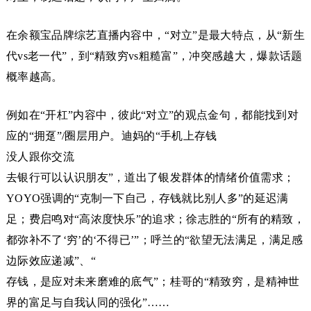
在余额宝品牌综艺直播内容中，“对立”是最大特点，从“新生
代vs老一代”，到“精致穷vs粗糙富”，冲突感越大，爆款话题
概率越高。
例如在“开杠”内容中，彼此“对立”的观点金句，都能找到对
应的“拥趸”/圈层用户。迪妈的“手机上存钱
没人跟你交流
去银行可以认识朋友”，道出了银发群体的情绪价值需求；
YOYO强调的“克制一下自己，存钱就比别人多”的延迟满
足；费启鸣对“高浓度快乐”的追求；徐志胜的“所有的精致，
都弥补不了‘穷’的‘不得已’”；呼兰的“欲望无法满足，满足感
边际效应递减”、“
存钱，是应对未来磨难的底气”；桂哥的“精致穷，是精神世
界的富足与自我认同的强化”……