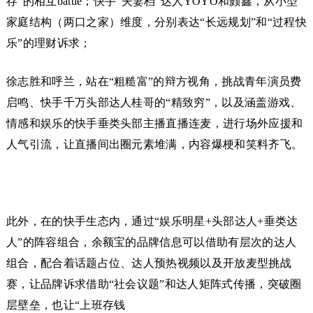
存”的相互battle；快手“夫妻档”达人YOYO和颢鑫，从小型
家庭结构（两口之家）维度，分别表达“长远规划”和“过程快
乐”的理财诉求；
徐志胜和呼兰，站在“粗糙富”的辩方视角，挑战青年演员费
启鸣、快手千万头部达人桂哥的“精致穷”，以及涵盖游戏、
情感和娱乐的快手垂类头部主播直播连麦，进行场外应援和
人气引流，让直播间出圈元素堆满，内容爆梗和笑料齐飞。
此外，在的快手生态内，通过“娱乐明星+头部达人+垂类达
人”的阵容组合，余额宝的品牌信息可以借助有层次的达人
组合，配合着话题占位、达人预热视频以及开放麦型挑战
赛，让品牌诉求借助“社会议题”和达人矩阵式传播，突破圈
层壁垒，也让“上班存钱