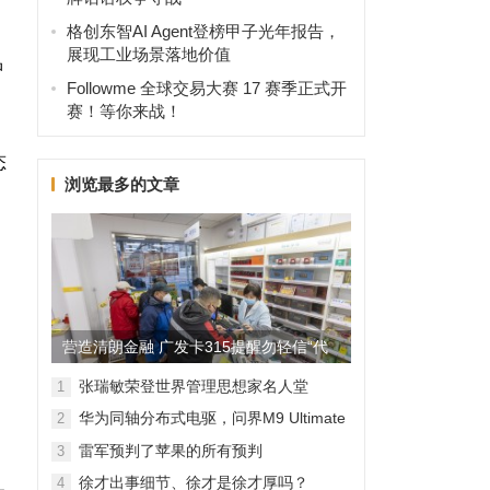
格创东智AI Agent登榜甲子光年报告，
展现工业场景落地价值
品
Followme 全球交易大赛 17 赛季正式开
赛！等你来战！
态
浏览最多的文章
营造清朗金融 广发卡315提醒勿轻信“代
理维权”
张瑞敏荣登世界管理思想家名人堂
1
华为同轴分布式电驱，问界M9 Ultimate
2
背后的“车轮思想者”
雷军预判了苹果的所有预判
3
徐才出事细节、徐才是徐才厚吗？
4