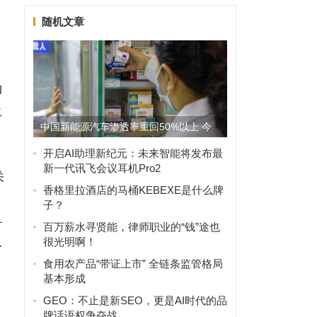
随机文章
的
二
中国新能源汽车渗透率重回50%以上 今
年将达56%
开启AI助理新纪元：未来智能将发布最
新一代讯飞会议耳机Pro2
关
香格里拉酒店的马桶KEBEXE是什么牌
子？
什
百万薪水寻贤能，律师职业的“钱”途也
很光明啊！
一
食用农产品“带证上市” 全链条监管格局
基本形成
GEO：不止是新SEO，更是AI时代的品
牌话语权争夺战