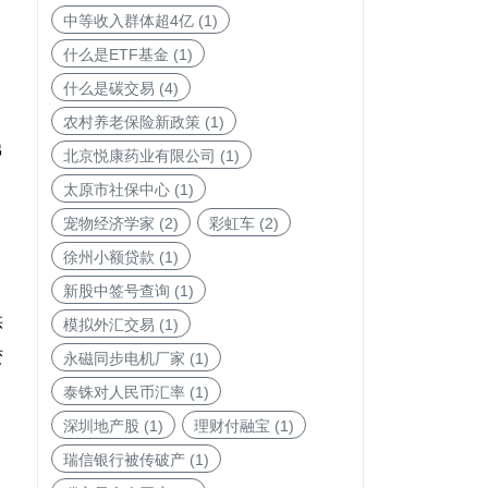
中等收入群体超4亿
(1)
什么是ETF基金
(1)
什么是碳交易
(4)
农村养老保险新政策
(1)
佛
北京悦康药业有限公司
(1)
通
太原市社保中心
(1)
宠物经济学家
(2)
彩虹车
(2)
徐州小额贷款
(1)
新股中签号查询
(1)
供
模拟外汇交易
(1)
变
永磁同步电机厂家
(1)
泰铢对人民币汇率
(1)
深圳地产股
(1)
理财付融宝
(1)
瑞信银行被传破产
(1)