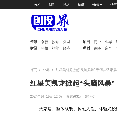
分析
创新
地方
招商
物联网
研
资讯
创新
投融
公司
项目
商业
业界
财经
科技
智能
经济
理财
保险
房产
首页
业界
红星美凯龙掀起“头脑风暴” 千商共话家
红星美凯龙掀起“头脑风暴”
2024年9月19日 12:07
阅读
(631)
评论(0)
大家居、整体软装、拎包入住、体验式设