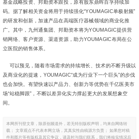
基金战略投资、邦勤资本跟投，原有股东鼎晖百孚持续加
码。据了解相关资金将用于持续强化“YOUMAGIC单极射频”
的研发和创新，加速产品在高端医疗器械领域的商业化推
广。其中，九州通集团、邦勤资本将为YOUMAGIC提供营
销网络、客户资源、渠道资源，助力YOUMAGIC布局在公
立医院的销售体系。
可以预见，随着市场需求的持续增长、技术的不断升级以
及商业化的提速，YOUMAGIC“成为行业下一个巨头”的步伐
也会加快。有望快速以产品力、创新力等优势在千亿医美市
场“站稳脚跟”，不断以差异化实力撑起更大的发展想象空
间。
本网所刊登文章，除原创频道外，若无特别版权声明，均来自网络转
载； 文章观点不代表本网立场，其真实性由稿源方负责； 如果您对稿
件和图片等有版权及其它争议，请及时与我们联系，我们将核实情况后