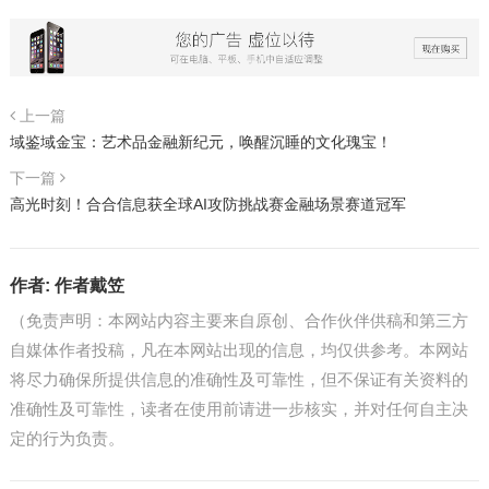
上一篇
域鉴域金宝：艺术品金融新纪元，唤醒沉睡的文化瑰宝！
下一篇
高光时刻！合合信息获全球AI攻防挑战赛金融场景赛道冠军
作者:
作者戴笠
（免责声明：本网站内容主要来自原创、合作伙伴供稿和第三方
自媒体作者投稿，凡在本网站出现的信息，均仅供参考。本网站
将尽力确保所提供信息的准确性及可靠性，但不保证有关资料的
准确性及可靠性，读者在使用前请进一步核实，并对任何自主决
定的行为负责。