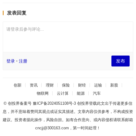
发表回复
请登录后参与评论...
发布
登录
•
注册
创新
资讯
理财
保险
财经
运输
新股
物联网
云计算
能源
汽车
© 创投界备案号
豫ICP备2024051108号-3
创投界登载此文出于传递更多信
息，并不意味着赞同其观点或证实其描述。文章内容仅供参考，不构成投资
建议。投资者据此操作，风险自担。如有合作意向、或内容侵权请联系邮箱
cncjj@300163.com，第一时间处理！