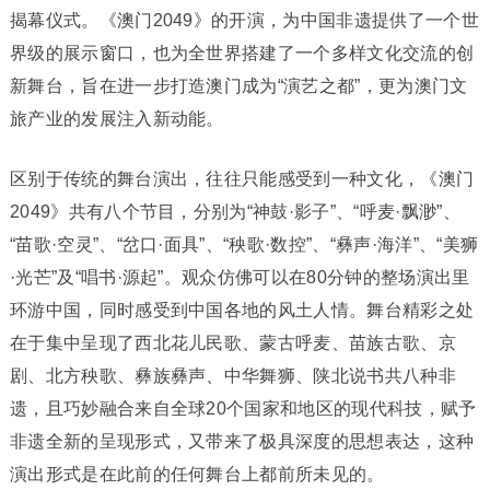
揭幕仪式。《澳门2049》的开演，为中国非遗提供了一个世
界级的展示窗口，也为全世界搭建了一个多样文化交流的创
新舞台，旨在进一步打造澳门成为“演艺之都”，更为澳门文
旅产业的发展注入新动能。
区别于传统的舞台演出，往往只能感受到一种文化，《澳门
2049》共有八个节目，分别为“神鼓·影子”、“呼麦·飘渺”、
“苗歌·空灵”、“岔口·面具”、“秧歌·数控”、“彝声·海洋”、“美狮
·光芒”及“唱书·源起”。观众仿佛可以在80分钟的整场演出里
环游中国，同时感受到中国各地的风土人情。舞台精彩之处
在于集中呈现了西北花儿民歌、蒙古呼麦、苗族古歌、京
剧、北方秧歌、彝族彝声、中华舞狮、陕北说书共八种非
遗，且巧妙融合来自全球20个国家和地区的现代科技，赋予
非遗全新的呈现形式，又带来了极具深度的思想表达，这种
演出形式是在此前的任何舞台上都前所未见的。