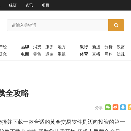
究
经济
资讯
项目
产经
品牌
消费
服务
地方
银行
新股
分析
致富
研究
电商
零售
运输
重组
体育
直播
网购
法规
载全攻略
选择并下载一款合适的黄金交易软件是迈向投资的第一