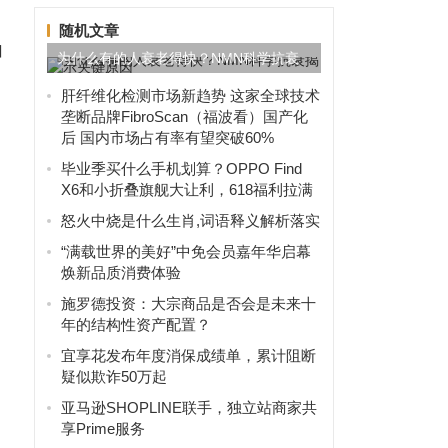
随机文章
加
为什么有的人衰老得快？NMN科学抗衰
揭示关键原因
肝纤维化检测市场新趋势 这家全球技术
垄断品牌FibroScan（福波看）国产化
后 国内市场占有率有望突破60%
毕业季买什么手机划算？OPPO Find
X6和小折叠旗舰大让利，618福利拉满
怒火中烧是什么生肖,词语释义解析落实
“满载世界的美好”中免会员嘉年华启幕
焕新品质消费体验
施罗德投资：大宗商品是否会是未来十
年的结构性资产配置？
宜享花发布年度消保成绩单，累计阻断
疑似欺诈50万起
亚马逊SHOPLINE联手，独立站商家共
享Prime服务