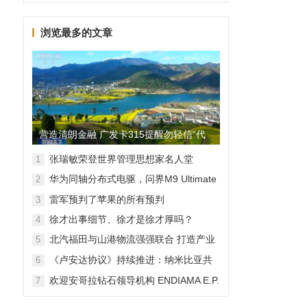
浏览最多的文章
营造清朗金融 广发卡315提醒勿轻信“代
理维权”
张瑞敏荣登世界管理思想家名人堂
1
华为同轴分布式电驱，问界M9 Ultimate
2
背后的“车轮思想者”
雷军预判了苹果的所有预判
3
徐才出事细节、徐才是徐才厚吗？
4
北汽福田与山港物流强强联合 打造产业
5
融合新范本
《卢安达协议》持续推进：纳米比亚共
6
和国加入，印度宝石与珠宝出口促进委
欢迎安哥拉钻石领导机构 ENDIAMA E.P.
7
员会与迪拜多种商品交易中心启动加入
与 SODIAM E.P. 正式加入天然钻石协会
天然钻石协会进程