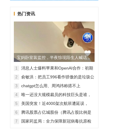
热门资讯
宝妈卧室装监控，半夜惊现陌生人喊话，
警方已介入调查
消息人士爆料苹果和OpenAI合作：初期
1
无现金交易、未来探索分成佣金
俞敏洪：把员工996看作骄傲的是垃圾公
2
司，建议24节气都放假
chatgpt怎么用、周鸿祎称搭不上
3
ChatGPT企业会被淘汰
唯一还没大规模裁员的科技巨头是谁，
4
苹果还能扛多久？
美国突发！近4000架次航班遭延误，
5
2000架次航班被取消
腾讯股票占亿城股份（腾讯占股比例是
6
怎样的？）
国家药监局：全力保障新冠病毒抗原检
7
测试剂质量安全