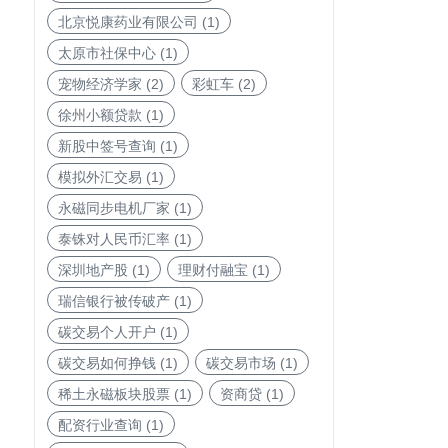
北京悦康药业有限公司
(1)
太原市社保中心
(1)
宠物经济学家
(2)
彩虹车
(2)
徐州小额贷款
(1)
新股中签号查询
(1)
模拟外汇交易
(1)
永磁同步电机厂家
(1)
。
泰铢对人民币汇率
(1)
深圳地产股
(1)
理财付融宝
(1)
瑞信银行被传破产
(1)
碳交易个人开户
(1)
碳交易如何挣钱
(1)
碳交易市场
(1)
稀土永磁板块股票
(1)
资商贷
(1)
配资行业查询
(1)