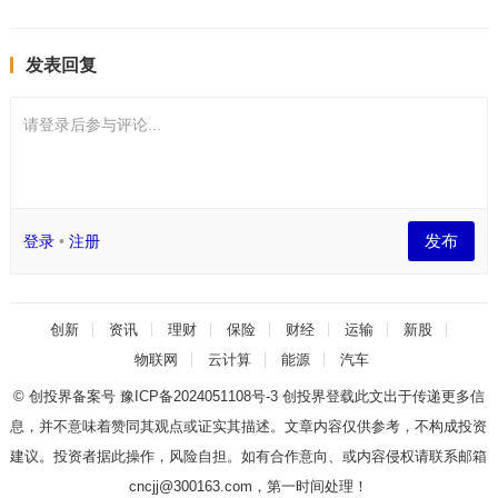
发表回复
请登录后参与评论...
发布
登录
•
注册
创新
资讯
理财
保险
财经
运输
新股
物联网
云计算
能源
汽车
© 创投界备案号
豫ICP备2024051108号-3
创投界登载此文出于传递更多信
息，并不意味着赞同其观点或证实其描述。文章内容仅供参考，不构成投资
建议。投资者据此操作，风险自担。如有合作意向、或内容侵权请联系邮箱
cncjj@300163.com，第一时间处理！