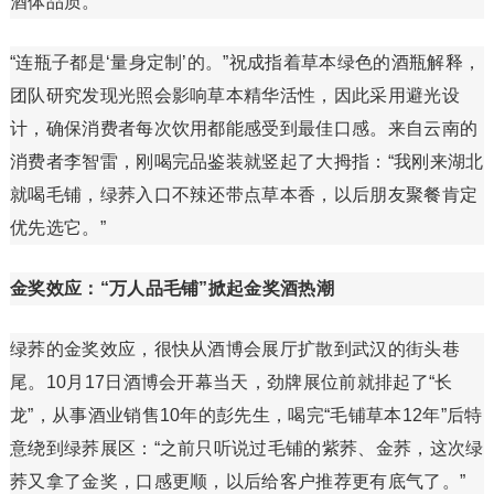
酒体品质。
“连瓶子都是‘量身定制’的。”祝成指着草本绿色的酒瓶解释，
团队研究发现光照会影响草本精华活性，因此采用避光设
计，确保消费者每次饮用都能感受到最佳口感。来自云南的
消费者李智雷，刚喝完品鉴装就竖起了大拇指：“我刚来湖北
就喝毛铺，绿荞入口不辣还带点草本香，以后朋友聚餐肯定
优先选它。”
金奖效应：“万人品毛铺”掀起金奖酒热潮
绿荞的金奖效应，很快从酒博会展厅扩散到武汉的街头巷
尾。10月17日酒博会开幕当天，劲牌展位前就排起了“长
龙”，从事酒业销售10年的彭先生，喝完“毛铺草本12年”后特
意绕到绿荞展区：“之前只听说过毛铺的紫荞、金荞，这次绿
荞又拿了金奖，口感更顺，以后给客户推荐更有底气了。”