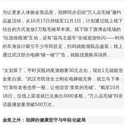
为让更多人体验金奖品质，劲牌同步启动“万人品毛铺”邀约
品鉴活动，从10月17日持续至11月1日，计划通过线上线下
结合的方式发放2万瓶毛铺草本酒。线下除了酒博会现场的
“玩游戏领酒”互动，还有“蒜鸟主题车”全城巡游快闪——时尚
的车身设计吸引不少市民驻足，扫码就能领取品鉴装；线上
通过武汉部分电梯“碰一碰”广告，就能优惠购买绿荞。
“太划算了，平时买瓶鸡尾酒都要30元左右，现在1元就能尝
金奖白酒。”武汉市民张女士刚在电梯领完券，就立马下单：
“打算给老爸也带一瓶，让他尝尝‘拿奖的毛铺’。”截至10月
18日，仅线上渠道就已兑换出3000多瓶，“万人品毛铺”抖音
话题播放量突破500万次。
金奖之外：劲牌的健康坚守与年轻化破局