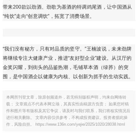
带来200款以劲酒、劲歌为基酒的特调鸡尾酒，让中国酒从
“纯饮”走向“创意调饮”，拓宽了消费场景。
“我们没有秘方，只有对品质的坚守。”王楠波说，未来劲牌
将继续专注大健康产业，推进“友好型企业”建设。从汉厅的
金奖闪耀，到街头的品鉴热潮，毛铺草本酒（绿荞）的突
围，是中国酒企以健康为内核、以创新为抓手的生动实践。
本网所刊登文章，除原创频道外，若无特别版权声明，均来自网络转
载； 文章观点不代表本网立场，其真实性由稿源方负责； 如果您对稿
件和图片等有版权及其它争议，请及时与我们联系，我们将核实情况后
进行相关删除。 文章内容仅供参考，不构成投资建议。投资者据此操
作，风险自担。
https://www.136n.com/yejie/2025/1020/28038.html