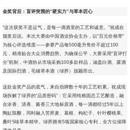
金奖背后：盲评突围的“硬实力”与草本匠心
“这次获奖不是运气，是每一滴酒里的工艺和诚意。”祝成在
颁奖后说。本次大赛由中国酒业协会主办，以“百元价格带”
为核心评选维度——参赛产品每500毫升售价不超过100
元，精准贴合大众消费趋势。为确保公平，大赛采用“盲评打
分”机制，中酒协从市场采购100多款样品，涵盖白酒、露酒
及国际烈酒，毛铺草本酒（绿荞）脱颖而出。
这款金奖产品的底气，来自劲牌数十年的工艺积累。祝成现
场拆解了绿荞的“品质密码”：它采用纯粮固态工艺酿造，融
合浓香、清香、酱香三大地标原酒，每一滴都经过5年以上
陶缸陈酿，同时融入苦荞麦、葛根、枸杞子、针叶樱桃果、
桑叶5味草本精华。绿荞拥有5项国家核心专利，全方位保障